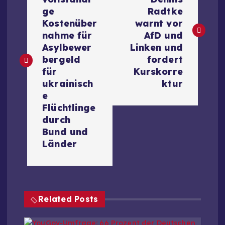
i
ge
Radtke
Kostenüber
warnt vor
t
nahme für
AfD und
Asylbewer
Linken und
r
bergeld
fordert
für
Kurskorre
a
ukrainisch
ktur
e
g
Flüchtlinge
durch
s
Bund und
Länder
n
a
Related Posts
v