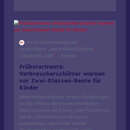
dts Nachrichtenagentur
Deutschland- und Weltnachrichten
August 8, 2026
8 views
Frühstartrente:
Verbraucherschützer warnen
vor Zwei-Klassen-Rente für
Kinder
Verbraucherschützer fordern Änderungen
an den Plänen der neuen staatlichen
Altersvorsorge für Kinder. „Die Politik muss
bei der Frühstartrente dringend
nachbessern, damit alle Kinder