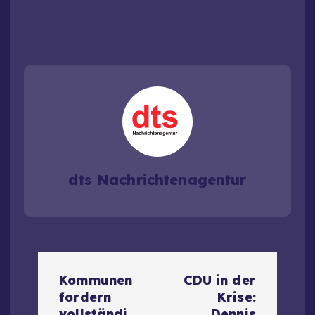
dts Nachrichtenagentur
B
Kommunen
CDU in der
e
fordern
Krise:
vollständi
Dennis