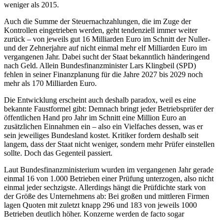
weniger als 2015.
Auch die Summe der Steuernachzahlungen, die im Zuge der
Kontrollen eingetrieben werden, geht tendenziell immer weiter
zurück – von jeweils gut 16 Milliarden Euro im Schnitt der Nuller-
und der Zehnerjahre auf nicht einmal mehr elf Milliarden Euro im
vergangenen Jahr. Dabei sucht der Staat bekanntlich händeringend
nach Geld. Allein Bundesfinanzminister Lars Klingbeil (SPD)
fehlen in seiner Finanzplanung für die Jahre 2027 bis 2029 noch
mehr als 170 Milliarden Euro.
Die Entwicklung erscheint auch deshalb paradox, weil es eine
bekannte Faustformel gibt: Demnach bringt jeder Betriebsprüfer der
öffentlichen Hand pro Jahr im Schnitt eine Million Euro an
zusätzlichen Einnahmen ein – also ein Vielfaches dessen, was er
sein jeweiliges Bundesland kostet. Kritiker fordern deshalb seit
langem, dass der Staat nicht weniger, sondern mehr Prüfer einstellen
sollte. Doch das Gegenteil passiert.
Laut Bundesfinanzministerium wurden im vergangenen Jahr gerade
einmal 16 von 1.000 Betrieben einer Prüfung unterzogen, also nicht
einmal jeder sechzigste. Allerdings hängt die Prüfdichte stark von
der Größe des Unternehmens ab: Bei großen und mittleren Firmen
lagen Quoten mit zuletzt knapp 296 und 183 von jeweils 1000
Betrieben deutlich höher. Konzerne werden de facto sogar