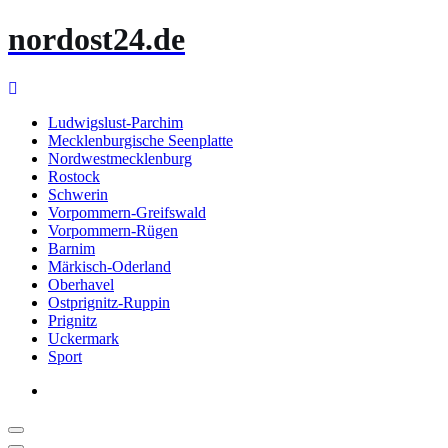
Zum
nordost24.de
Inhalt
springen
Ludwigslust-Parchim
Mecklenburgische Seenplatte
Nordwestmecklenburg
Rostock
Schwerin
Vorpommern-Greifswald
Vorpommern-Rügen
Barnim
Märkisch-Oderland
Oberhavel
Ostprignitz-Ruppin
Prignitz
Uckermark
Sport