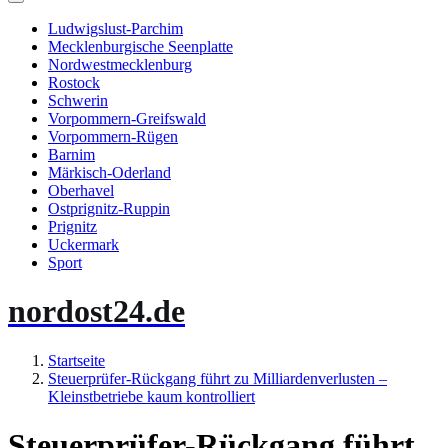
Ludwigslust-Parchim
Mecklenburgische Seenplatte
Nordwestmecklenburg
Rostock
Schwerin
Vorpommern-Greifswald
Vorpommern-Rügen
Barnim
Märkisch-Oderland
Oberhavel
Ostprignitz-Ruppin
Prignitz
Uckermark
Sport
nordost24.de
Startseite
Steuerprüfer-Rückgang führt zu Milliardenverlusten –
Kleinstbetriebe kaum kontrolliert
Steuerprüfer-Rückgang führt