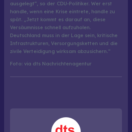
ausgelegt“, so der CDU-Politiker. Wer erst
handle, wenn eine Krise eintrete, handle zu
spät. „Jetzt kommt es darauf an, diese
Versäumnisse schnell aufzuholen.
Deutschland muss in der Lage sein, kritische
Infrastrukturen, Versorgungsketten und die
zivile Verteidigung wirksam abzusichern.“
Foto: via dts Nachrichtenagentur