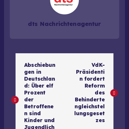
dts Nachrichtenagentur
B
Abschiebun
VdK-
e
gen in
Präsidenti
Deutschlan
n fordert
i
d: Über elf
Reform
Prozent
des
t
der
Behinderte
Betroffene
ngleichstel
r
n sind
lungsgeset
Kinder und
zes
Jugendlich