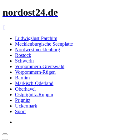
Zum
nordost24.de
Inhalt
springen
Ludwigslust-Parchim
Mecklenburgische Seenplatte
Nordwestmecklenburg
Rostock
Schwerin
Vorpommern-Greifswald
Vorpommern-Rügen
Barnim
Märkisch-Oderland
Oberhavel
Ostprignitz-Ruppin
Prignitz
Uckermark
Sport