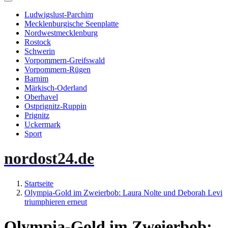
Ludwigslust-Parchim
Mecklenburgische Seenplatte
Nordwestmecklenburg
Rostock
Schwerin
Vorpommern-Greifswald
Vorpommern-Rügen
Barnim
Märkisch-Oderland
Oberhavel
Ostprignitz-Ruppin
Prignitz
Uckermark
Sport
nordost24.de
Startseite
Olympia-Gold im Zweierbob: Laura Nolte und Deborah Levi
triumphieren erneut
Olympia-Gold im Zweierbob: