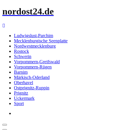
Zum
nordost24.de
Inhalt
springen
Ludwigslust-Parchim
Mecklenburgische Seenplatte
Nordwestmecklenburg
Rostock
Schwerin
Vorpommern-Greifswald
Vorpommern-Rügen
Barnim
Märkisch-Oderland
Oberhavel
Ostprignitz-Ruppin
Prignitz
Uckermark
Sport