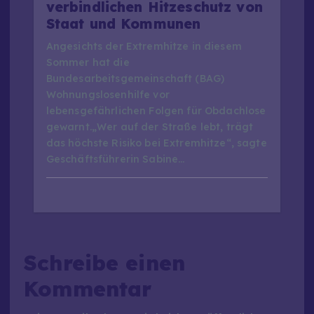
verbindlichen Hitzeschutz von
Staat und Kommunen
Angesichts der Extremhitze in diesem
Sommer hat die
Bundesarbeitsgemeinschaft (BAG)
Wohnungslosenhilfe vor
lebensgefährlichen Folgen für Obdachlose
gewarnt.„Wer auf der Straße lebt, trägt
das höchste Risiko bei Extremhitze“, sagte
Geschäftsführerin Sabine…
Schreibe einen
Kommentar