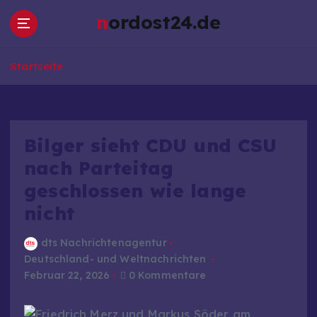
Z
nordost24.de
u
m
I
Startseite
n
h
a
l
t
Bilger sieht CDU und CSU
s
nach Parteitag
p
geschlossen wie lange
r
i
nicht
n
g
dts Nachrichtenagentur
e
Deutschland- und Weltnachrichten
n
Februar 22, 2026
0 Kommentare