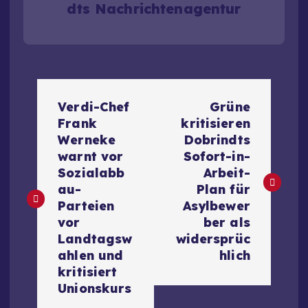
dts Nachrichtenagentur
B
Verdi-Chef
Grüne
e
Frank
kritisieren
Werneke
Dobrindts
i
warnt vor
Sofort-in-
Sozialabb
Arbeit-
t
au-
Plan für
Parteien
Asylbewer
r
vor
ber als
Landtagsw
widersprüc
a
ahlen und
hlich
kritisiert
g
Unionskurs