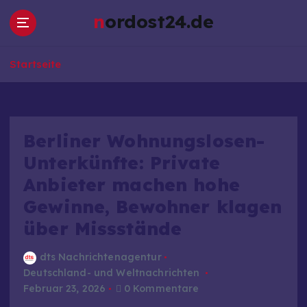
Z
nordost24.de
u
m
I
Startseite
n
h
a
l
t
Berliner Wohnungslosen-
s
Unterkünfte: Private
p
Anbieter machen hohe
r
i
Gewinne, Bewohner klagen
n
über Missstände
g
e
dts Nachrichtenagentur
n
Deutschland- und Weltnachrichten
Februar 23, 2026
0 Kommentare