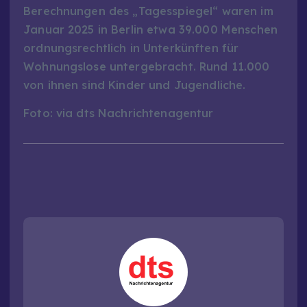
Berechnungen des „Tagesspiegel“ waren im
Januar 2025 in Berlin etwa 39.000 Menschen
ordnungsrechtlich in Unterkünften für
Wohnungslose untergebracht. Rund 11.000
von ihnen sind Kinder und Jugendliche.
Foto: via dts Nachrichtenagentur