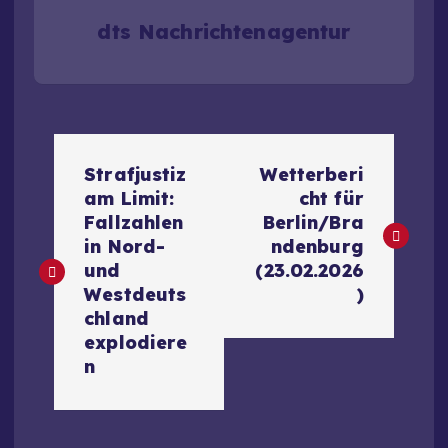
dts Nachrichtenagentur
B
Strafjustiz
Wetterberi
e
am Limit:
cht für
Fallzahlen
Berlin/Bra
i
in Nord-
ndenburg
und
(23.02.2026
t
Westdeuts
)
chland
r
explodiere
n
a