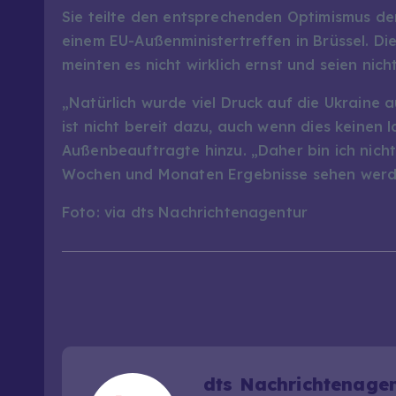
Sie teilte den entsprechenden Optimismus de
einem EU-Außenministertreffen in Brüssel. Di
meinten es nicht wirklich ernst und seien nic
„Natürlich wurde viel Druck auf die Ukraine
ist nicht bereit dazu, auch wenn dies keinen l
Außenbeauftragte hinzu. „Daher bin ich nicht
Wochen und Monaten Ergebnisse sehen werd
Foto: via dts Nachrichtenagentur
dts Nachrichtenage