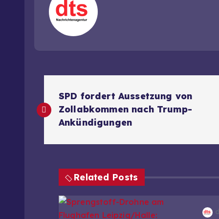
B
SPD fordert Aussetzung von
e
Zollabkommen nach Trump-
Ankündigungen
i
t
Related Posts
r