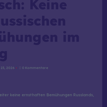
sch: Keine
russischen
ühungen im
eg
 23, 2026
0 Kommentare
eiter keine ernsthaften Bemühungen Russlands,