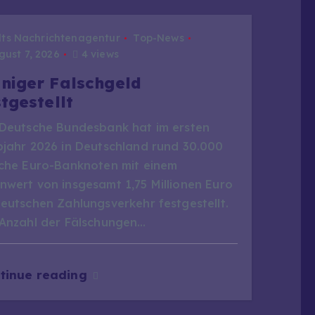
dts Nachrichtenagentur
Top-News
ust 7, 2026
4 views
niger Falschgeld
stgestellt
 Deutsche Bundesbank hat im ersten
bjahr 2026 in Deutschland rund 30.000
sche Euro-Banknoten mit einem
nwert von insgesamt 1,75 Millionen Euro
deutschen Zahlungsverkehr festgestellt.
 Anzahl der Fälschungen…
tinue reading