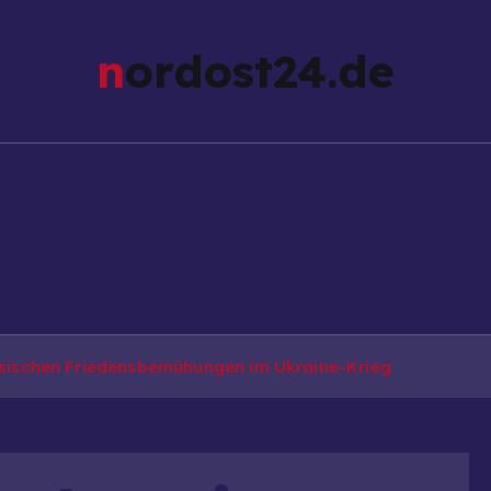
nordost24.de
ische Seenplatte
Nordwestmecklenburg
Ro
mern-Rügen
Barnim
Märkisch-Oderland
ussischen Friedensbemühungen im Ukraine-Krieg