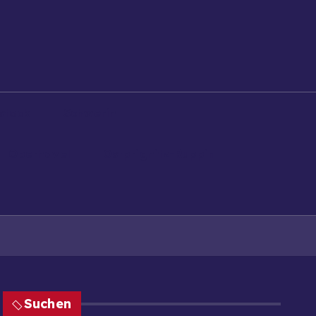
stock
Schwerin
Oberhavel
Ostprignitz-Ruppin
Suchen