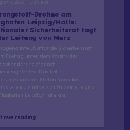
ust 7, 2026
2 views
rengstoff-Drohne am
ughafen Leipzig/Halle:
tionaler Sicherheitsrat tagt
ter Leitung von Merz
 sogenannte „Nationale Sicherheitsrat“
am Freitag unter dem Vorsitz des
deskanzlers telefonisch
ammengetreten. Das teilte
ierungssprecher Stefan Kornelius
.Das Gremium habe sich zu dem Ereignis
Flughafen Leipzig/Halle am…
tinue reading