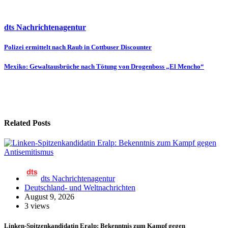
dts Nachrichtenagentur
Beitragsnavigation
Polizei ermittelt nach Raub in Cottbuser Discounter
Mexiko: Gewaltausbrüche nach Tötung von Drogenboss „El Mencho“
Related Posts
dts Nachrichtenagentur
Deutschland- und Weltnachrichten
August 9, 2026
3 views
Linken-Spitzenkandidatin Eralp: Bekenntnis zum Kampf gegen