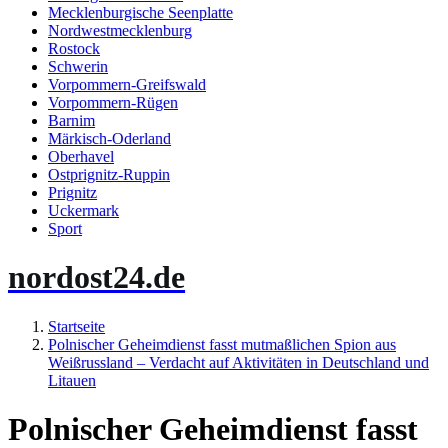
Mecklenburgische Seenplatte
Nordwestmecklenburg
Rostock
Schwerin
Vorpommern-Greifswald
Vorpommern-Rügen
Barnim
Märkisch-Oderland
Oberhavel
Ostprignitz-Ruppin
Prignitz
Uckermark
Sport
nordost24.de
Startseite
Polnischer Geheimdienst fasst mutmaßlichen Spion aus
Weißrussland – Verdacht auf Aktivitäten in Deutschland und
Litauen
Polnischer Geheimdienst fasst