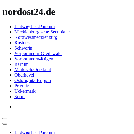
Zum
nordost24.de
Inhalt
springen
Ludwigslust-Parchim
Mecklenburgische Seenplatte
Nordwestmecklenburg
Rostock
Schwerin
Vorpommern-Greifswald
Vorpommern-Rügen
Barnim
Märkisch-Oderland
Oberhavel
Ostprignitz-Ruppin
Prignitz
Uckermark
Sport
Ludwigslust-Parchim