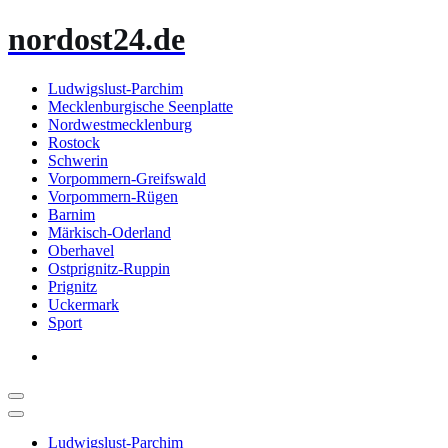
Zum
nordost24.de
Inhalt
springen
Ludwigslust-Parchim
Mecklenburgische Seenplatte
Nordwestmecklenburg
Rostock
Schwerin
Vorpommern-Greifswald
Vorpommern-Rügen
Barnim
Märkisch-Oderland
Oberhavel
Ostprignitz-Ruppin
Prignitz
Uckermark
Sport
Ludwigslust-Parchim