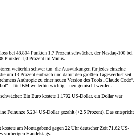
oss bei 48.804 Punkten 1,7 Prozent schwächer, der Nasdaq-100 bei
838 Punkten 1,0 Prozent im Minus.
toren weiterhin schwer tun, die Auswirkungen für jedes einzelne
ie um 13 Prozent einbrach und damit den größten Tagesverlust seit
rnehmens Anthropic zu einer neuen Version des Tools „Claude Code“.
bol“ – für IBM weiterhin wichtig – neu gemischt werden.
hwächer: Ein Euro kostete 1,1792 US-Dollar, ein Dollar war
ne Feinunze 5.234 US-Dollar gezahlt (+2,5 Prozent). Das entspricht
ent kostete am Montagabend gegen 22 Uhr deutscher Zeit 71,62 US-
es vorherigen Handelstags.