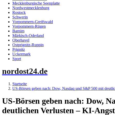
Mecklenburgische Seenplatte
Nordwestmecklenburg
Rostock
Schwerin
Vorpommern-Greifswald
Vorpommern-Rügen
Barnim
Märkisch-Oderland
Oberhavel
Ostprignitz-Ruppin
Prignitz
Uckermark
Sport
nordost24.de
Startseite
US-Börsen geben nach: Dow, Nasdaq und S&P 500 mit deutlich
US-Börsen geben nach: Dow, N
deutlichen Verlusten – KI-Angs