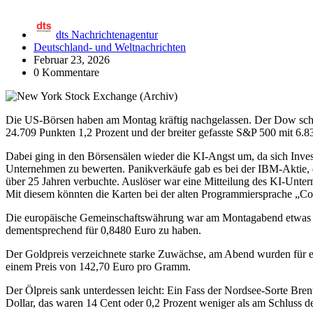
dts Nachrichtenagentur
Deutschland- und Weltnachrichten
Februar 23, 2026
0 Kommentare
Die US-Börsen haben am Montag kräftig nachgelassen. Der Dow schl
24.709 Punkten 1,2 Prozent und der breiter gefasste S&P 500 mit 6.
Dabei ging in den Börsensälen wieder die KI-Angst um, da sich Inves
Unternehmen zu bewerten. Panikverkäufe gab es bei der IBM-Aktie, d
über 25 Jahren verbuchte. Auslöser war eine Mitteilung des KI-Unte
Mit diesem könnten die Karten bei der alten Programmiersprache „Co
Die europäische Gemeinschaftswährung war am Montagabend etwas sc
dementsprechend für 0,8480 Euro zu haben.
Der Goldpreis verzeichnete starke Zuwächse, am Abend wurden für ei
einem Preis von 142,70 Euro pro Gramm.
Der Ölpreis sank unterdessen leicht: Ein Fass der Nordsee-Sorte Br
Dollar, das waren 14 Cent oder 0,2 Prozent weniger als am Schluss d