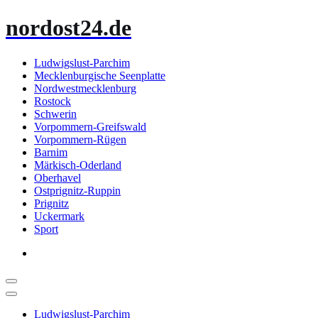
Zum
nordost24.de
Inhalt
springen
Ludwigslust-Parchim
Mecklenburgische Seenplatte
Nordwestmecklenburg
Rostock
Schwerin
Vorpommern-Greifswald
Vorpommern-Rügen
Barnim
Märkisch-Oderland
Oberhavel
Ostprignitz-Ruppin
Prignitz
Uckermark
Sport
Ludwigslust-Parchim