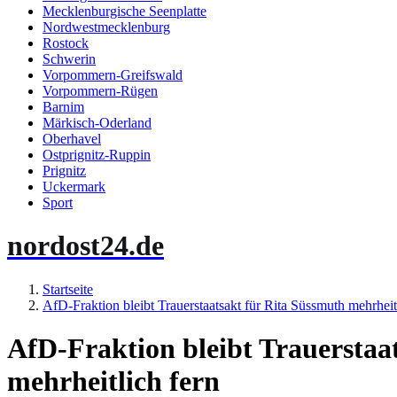
Mecklenburgische Seenplatte
Nordwestmecklenburg
Rostock
Schwerin
Vorpommern-Greifswald
Vorpommern-Rügen
Barnim
Märkisch-Oderland
Oberhavel
Ostprignitz-Ruppin
Prignitz
Uckermark
Sport
nordost24.de
Startseite
AfD-Fraktion bleibt Trauerstaatsakt für Rita Süssmuth mehrheit
AfD-Fraktion bleibt Trauerstaa
mehrheitlich fern