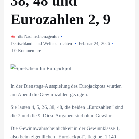
38, 48 und
Eurozahlen 2, 9
dts Nachrichtenagentur
Deutschland- und Weltnachrichten
Februar 24, 2026
0 Kommentare
In der Dienstags-Ausspielung des Eurojackpots wurden
am Abend die Gewinnzahlen gezogen.
Sie lauten 4, 5, 26, 38, 48, die beiden „Eurozahlen“ sind
die 2 und die 9. Diese Angaben sind ohne Gewähr.
Die Gewinnwahrscheinlichkeit in der Gewinnklasse 1,
also beim eigentlichen „Eurojackpot“, liegt bei 1:140