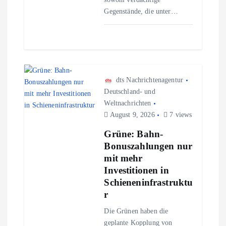
o
Gegenstände, die unter…
n
dts Nachrichtenagentur
Deutschland- und
Weltnachrichten
August 9, 2026
7 views
Grüne: Bahn-
Bonuszahlungen nur
mit mehr
Investitionen in
Schieneninfrastruktu
r
Die Grünen haben die
geplante Kopplung von