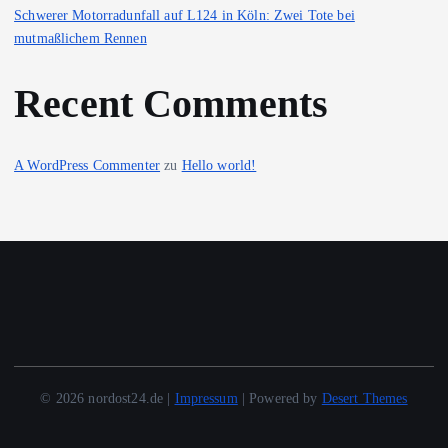
Schwerer Motorradunfall auf L124 in Köln: Zwei Tote bei
mutmaßlichem Rennen
Recent Comments
A WordPress Commenter
zu
Hello world!
© 2026 nordost24.de |
Impressum
| Powered by
Desert Themes