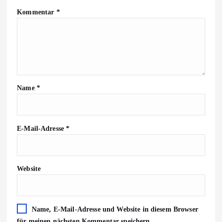
Kommentar
*
Name
*
E-Mail-Adresse
*
Website
Name, E-Mail-Adresse und Website in diesem Browser
für meinen nächsten Kommentar speichern.