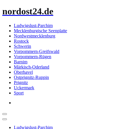
Zum
nordost24.de
Inhalt
springen
Ludwigslust-Parchim
Mecklenburgische Seenplatte
Nordwestmecklenburg
Rostock
Schwerin
Vorpommern-Greifswald
Vorpommern-Rügen
Barnim
Märkisch-Oderland
Oberhavel
Ostprignitz-Ruppin
Prignitz
Uckermark
Sport
Ludwigslust-Parchim