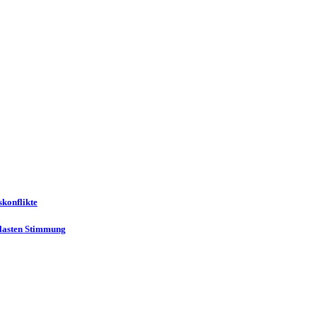
skonflikte
belasten Stimmung