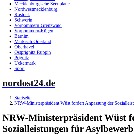
Mecklenburgische Seenplatte
Nordwestmecklenburg
Rostock
Schwerin
Vorpommern-Greifswald
Vorpommern-Rügen
Barnim
Märkisch-Oderland
Oberhavel
Ostprignitz-Ruppin
Prignitz
Uckermark
Sport
nordost24.de
Startseite
NRW-Ministerpräsident Wüst fordert Anpassung der Sozialleis
NRW-Ministerpräsident Wüst f
Sozialleistungen für Asylbewer