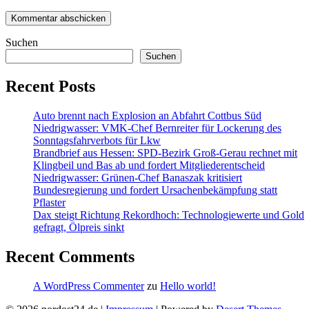
Suchen
Suchen
Recent Posts
Auto brennt nach Explosion an Abfahrt Cottbus Süd
Niedrigwasser: VMK-Chef Bernreiter für Lockerung des
Sonntagsfahrverbots für Lkw
Brandbrief aus Hessen: SPD-Bezirk Groß-Gerau rechnet mit
Klingbeil und Bas ab und fordert Mitgliederentscheid
Niedrigwasser: Grünen-Chef Banaszak kritisiert
Bundesregierung und fordert Ursachenbekämpfung statt
Pflaster
Dax steigt Richtung Rekordhoch: Technologiewerte und Gold
gefragt, Ölpreis sinkt
Recent Comments
A WordPress Commenter
zu
Hello world!