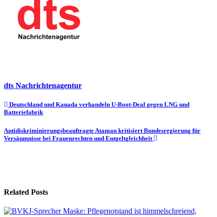
dts Nachrichtenagentur
Beitragsnavigation
Deutschland und Kanada verhandeln U-Boot-Deal gegen LNG und
Batteriefabrik
Antidiskriminierungsbeauftragte Ataman kritisiert Bundesregierung für
Versäumnisse bei Frauenrechten und Entgeltgleichheit
Related Posts