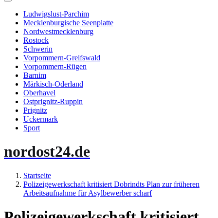
Ludwigslust-Parchim
Mecklenburgische Seenplatte
Nordwestmecklenburg
Rostock
Schwerin
Vorpommern-Greifswald
Vorpommern-Rügen
Barnim
Märkisch-Oderland
Oberhavel
Ostprignitz-Ruppin
Prignitz
Uckermark
Sport
nordost24.de
Startseite
Polizeigewerkschaft kritisiert Dobrindts Plan zur früheren
Arbeitsaufnahme für Asylbewerber scharf
Polizeigewerkschaft kritisiert