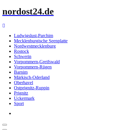
Zum
nordost24.de
Inhalt
springen
Ludwigslust-Parchim
Mecklenburgische Seenplatte
Nordwestmecklenburg
Rostock
Schwerin
Vorpommern-Greifswald
Vorpommern-Rügen
Barnim
Märkisch-Oderland
Oberhavel
Ostprignitz-Ruppin
Prignitz
Uckermark
Sport