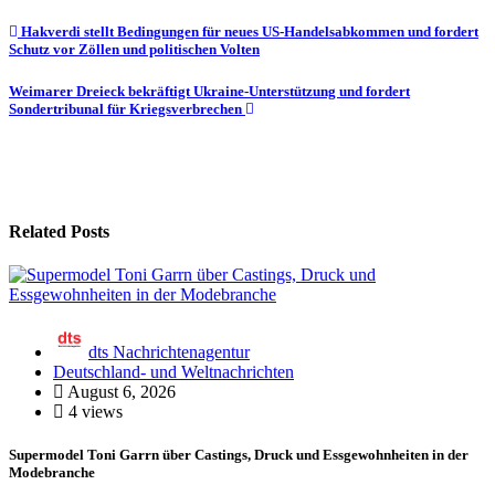
Beitragsnavigation
Hakverdi stellt Bedingungen für neues US-Handelsabkommen und fordert
Schutz vor Zöllen und politischen Volten
Weimarer Dreieck bekräftigt Ukraine-Unterstützung und fordert
Sondertribunal für Kriegsverbrechen
Related Posts
dts Nachrichtenagentur
Deutschland- und Weltnachrichten
August 6, 2026
4 views
Supermodel Toni Garrn über Castings, Druck und Essgewohnheiten in der
Modebranche