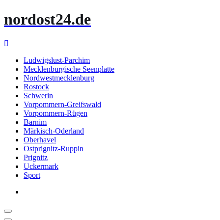
Zum
nordost24.de
Inhalt
springen
Ludwigslust-Parchim
Mecklenburgische Seenplatte
Nordwestmecklenburg
Rostock
Schwerin
Vorpommern-Greifswald
Vorpommern-Rügen
Barnim
Märkisch-Oderland
Oberhavel
Ostprignitz-Ruppin
Prignitz
Uckermark
Sport