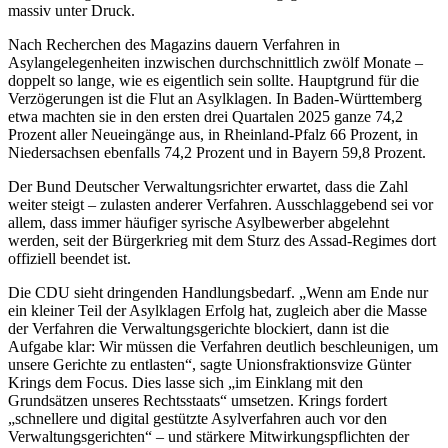
massiv unter Druck.
Nach Recherchen des Magazins dauern Verfahren in
Asylangelegenheiten inzwischen durchschnittlich zwölf Monate –
doppelt so lange, wie es eigentlich sein sollte. Hauptgrund für die
Verzögerungen ist die Flut an Asylklagen. In Baden-Württemberg
etwa machten sie in den ersten drei Quartalen 2025 ganze 74,2
Prozent aller Neueingänge aus, in Rheinland-Pfalz 66 Prozent, in
Niedersachsen ebenfalls 74,2 Prozent und in Bayern 59,8 Prozent.
Der Bund Deutscher Verwaltungsrichter erwartet, dass die Zahl
weiter steigt – zulasten anderer Verfahren. Ausschlaggebend sei vor
allem, dass immer häufiger syrische Asylbewerber abgelehnt
werden, seit der Bürgerkrieg mit dem Sturz des Assad-Regimes dort
offiziell beendet ist.
Die CDU sieht dringenden Handlungsbedarf. „Wenn am Ende nur
ein kleiner Teil der Asylklagen Erfolg hat, zugleich aber die Masse
der Verfahren die Verwaltungsgerichte blockiert, dann ist die
Aufgabe klar: Wir müssen die Verfahren deutlich beschleunigen, um
unsere Gerichte zu entlasten“, sagte Unionsfraktionsvize Günter
Krings dem Focus. Dies lasse sich „im Einklang mit den
Grundsätzen unseres Rechtsstaats“ umsetzen. Krings fordert
„schnellere und digital gestützte Asylverfahren auch vor den
Verwaltungsgerichten“ – und stärkere Mitwirkungspflichten der