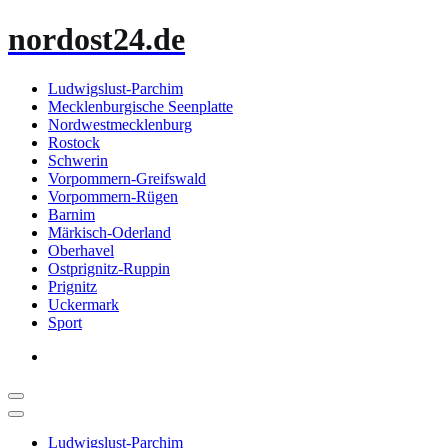
Zum
nordost24.de
Inhalt
springen
Ludwigslust-Parchim
Mecklenburgische Seenplatte
Nordwestmecklenburg
Rostock
Schwerin
Vorpommern-Greifswald
Vorpommern-Rügen
Barnim
Märkisch-Oderland
Oberhavel
Ostprignitz-Ruppin
Prignitz
Uckermark
Sport
Ludwigslust-Parchim