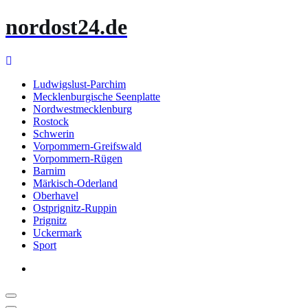
Zum
nordost24.de
Inhalt
springen
Ludwigslust-Parchim
Mecklenburgische Seenplatte
Nordwestmecklenburg
Rostock
Schwerin
Vorpommern-Greifswald
Vorpommern-Rügen
Barnim
Märkisch-Oderland
Oberhavel
Ostprignitz-Ruppin
Prignitz
Uckermark
Sport