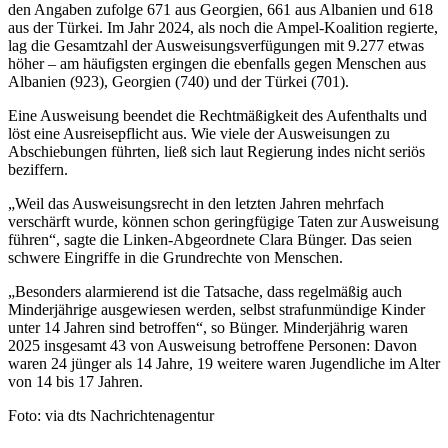
den Angaben zufolge 671 aus Georgien, 661 aus Albanien und 618
aus der Türkei. Im Jahr 2024, als noch die Ampel-Koalition regierte,
lag die Gesamtzahl der Ausweisungsverfügungen mit 9.277 etwas
höher – am häufigsten ergingen die ebenfalls gegen Menschen aus
Albanien (923), Georgien (740) und der Türkei (701).
Eine Ausweisung beendet die Rechtmäßigkeit des Aufenthalts und
löst eine Ausreisepflicht aus. Wie viele der Ausweisungen zu
Abschiebungen führten, ließ sich laut Regierung indes nicht seriös
beziffern.
„Weil das Ausweisungsrecht in den letzten Jahren mehrfach
verschärft wurde, können schon geringfügige Taten zur Ausweisung
führen“, sagte die Linken-Abgeordnete Clara Bünger. Das seien
schwere Eingriffe in die Grundrechte von Menschen.
„Besonders alarmierend ist die Tatsache, dass regelmäßig auch
Minderjährige ausgewiesen werden, selbst strafunmündige Kinder
unter 14 Jahren sind betroffen“, so Bünger. Minderjährig waren
2025 insgesamt 43 von Ausweisung betroffene Personen: Davon
waren 24 jünger als 14 Jahre, 19 weitere waren Jugendliche im Alter
von 14 bis 17 Jahren.
Foto: via dts Nachrichtenagentur