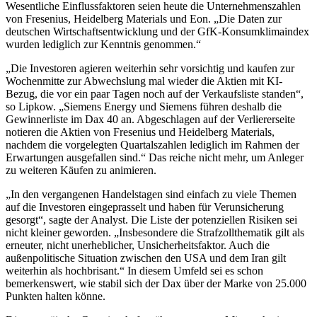
Wesentliche Einflussfaktoren seien heute die Unternehmenszahlen
von Fresenius, Heidelberg Materials und Eon. „Die Daten zur
deutschen Wirtschaftsentwicklung und der GfK-Konsumklimaindex
wurden lediglich zur Kenntnis genommen.“
„Die Investoren agieren weiterhin sehr vorsichtig und kaufen zur
Wochenmitte zur Abwechslung mal wieder die Aktien mit KI-
Bezug, die vor ein paar Tagen noch auf der Verkaufsliste standen“,
so Lipkow. „Siemens Energy und Siemens führen deshalb die
Gewinnerliste im Dax 40 an. Abgeschlagen auf der Verliererseite
notieren die Aktien von Fresenius und Heidelberg Materials,
nachdem die vorgelegten Quartalszahlen lediglich im Rahmen der
Erwartungen ausgefallen sind.“ Das reiche nicht mehr, um Anleger
zu weiteren Käufen zu animieren.
„In den vergangenen Handelstagen sind einfach zu viele Themen
auf die Investoren eingeprasselt und haben für Verunsicherung
gesorgt“, sagte der Analyst. Die Liste der potenziellen Risiken sei
nicht kleiner geworden. „Insbesondere die Strafzollthematik gilt als
erneuter, nicht unerheblicher, Unsicherheitsfaktor. Auch die
außenpolitische Situation zwischen den USA und dem Iran gilt
weiterhin als hochbrisant.“ In diesem Umfeld sei es schon
bemerkenswert, wie stabil sich der Dax über der Marke von 25.000
Punkten halten könne.