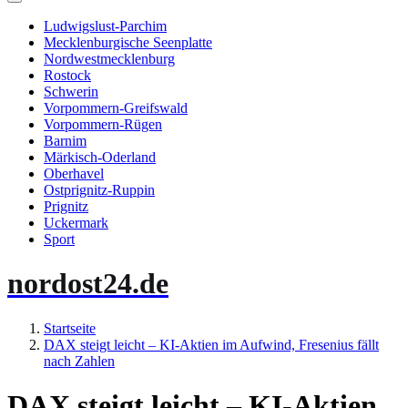
Ludwigslust-Parchim
Mecklenburgische Seenplatte
Nordwestmecklenburg
Rostock
Schwerin
Vorpommern-Greifswald
Vorpommern-Rügen
Barnim
Märkisch-Oderland
Oberhavel
Ostprignitz-Ruppin
Prignitz
Uckermark
Sport
nordost24.de
Startseite
DAX steigt leicht – KI-Aktien im Aufwind, Fresenius fällt
nach Zahlen
DAX steigt leicht – KI-Aktien