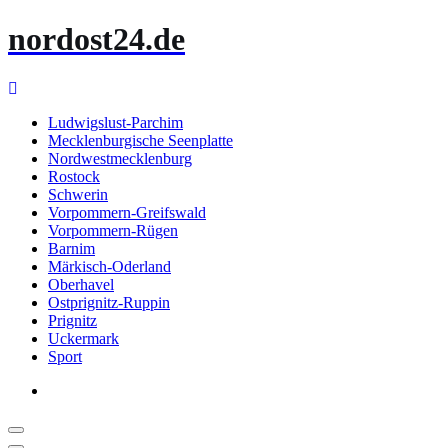
Zum
nordost24.de
Inhalt
springen
Ludwigslust-Parchim
Mecklenburgische Seenplatte
Nordwestmecklenburg
Rostock
Schwerin
Vorpommern-Greifswald
Vorpommern-Rügen
Barnim
Märkisch-Oderland
Oberhavel
Ostprignitz-Ruppin
Prignitz
Uckermark
Sport