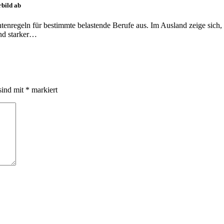
rbild ab
tenregeln für bestimmte belastende Berufe aus. Im Ausland zeige sich,
und starker…
sind mit
*
markiert