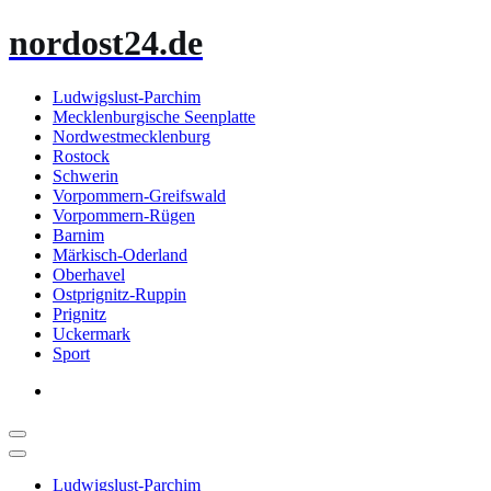
Zum
nordost24.de
Inhalt
springen
Ludwigslust-Parchim
Mecklenburgische Seenplatte
Nordwestmecklenburg
Rostock
Schwerin
Vorpommern-Greifswald
Vorpommern-Rügen
Barnim
Märkisch-Oderland
Oberhavel
Ostprignitz-Ruppin
Prignitz
Uckermark
Sport
Ludwigslust-Parchim