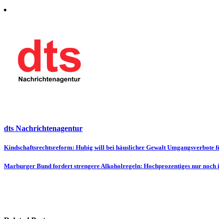
dts Nachrichtenagentur
Beitragsnavigation
Kindschaftsrechtsreform: Hubig will bei häuslicher Gewalt Umgangsverbote 
Marburger Bund fordert strengere Alkoholregeln: Hochprozentiges nur noch i