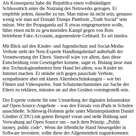
Als Konsequenz habe die Republica einen vollständigen
Schlussstrich unter die Nutzung des Netzwerks gezogen. Er
empfehle jedem, dasselbe zu tun. Man müsse da nicht sein, genauso
wenig wie man auf Donald Trumps Plattform „Truth Social“ sein
müsse. Wer der Propaganda auf X etwas entgegensetzen wolle,
führe einen nicht zu gewinnenden Kampf gegen von Bots
betriebene Fake-Accounts, argumentierte Gebhard. Es sei sinnlos.
Mit Blick auf den Kinder- und Jugendschutz und Social-Media-
Verbote sieht der Netz-Experte Handlungsbedarf außerhalb der
Verantwortung der Eltern. Sinnvoll wäre vor allem, dass diese
Entscheidung vom Gesetzgeber komme, sagte er. Bislang lasse man
den Technologieanbietern freie Hand bei allem, was Kinder im
Internet machen. Er sträube sich gegen pauschale Verbote,
sympathisiere aber mit klaren Altersbeschränkungen – wie bei
Filmen und Videospielen. Statt Schutzmechanismen zur Sache der
Eltern zu erklären, müssten sie auf den Geräten voreingestellt sein.
Der Experte votierte für eine Umstellung der digitalen Infrastruktur
auf Open-Source-Angebote – was den Einsatz von iPads in Schulen
ausschließe. Schleswig-Holstein gehe unter Ministerpräsident Daniel
Günther (CDU) mit gutem Beispiel voran und stelle Bildung und
Verwaltung auf Open Source um – nach dem Prinzip: „Public
money, public code“. Wenn die öffentliche Hand Steuergelder in
Software investiere, sollte diese der Allgemeinheit zugutekommen