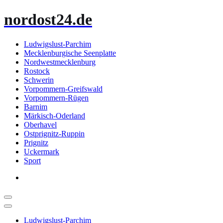
Zum
nordost24.de
Inhalt
springen
Ludwigslust-Parchim
Mecklenburgische Seenplatte
Nordwestmecklenburg
Rostock
Schwerin
Vorpommern-Greifswald
Vorpommern-Rügen
Barnim
Märkisch-Oderland
Oberhavel
Ostprignitz-Ruppin
Prignitz
Uckermark
Sport
Ludwigslust-Parchim