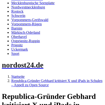
Mecklenburgische Seenplatte
Nordwestmecklenburg
Rostock
Schwerin
Vorpommern-Greifswald
Vorpommern-Rügen
Barnim
Märkisch-Oderland
Oberhavel
Ostprignitz-Ruppin
Prignitz
Uckermark
Sport
nordost24.de
Startseite
Republica-Gründer Gebhard kritisiert X und iPads in Schulen
– Appell zu Open Source
Republica-Gründer Gebhard