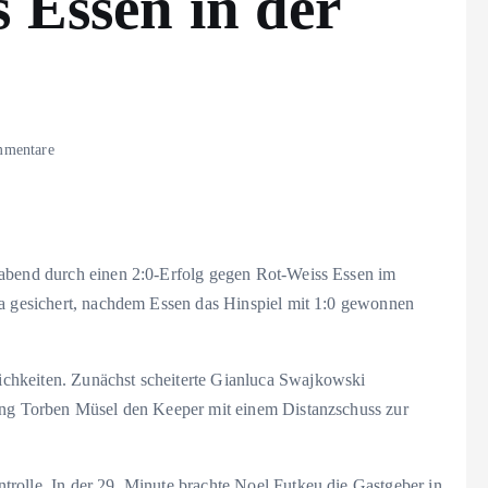
 Essen in der
mentare
gabend durch einen 2:0-Erfolg gegen Rot-Weiss Essen im
ga gesichert, nachdem Essen das Hinspiel mit 1:0 gewonnen
chkeiten. Zunächst scheiterte Gianluca Swajkowski
wang Torben Müsel den Keeper mit einem Distanzschuss zur
rolle. In der 29. Minute brachte Noel Futkeu die Gastgeber in