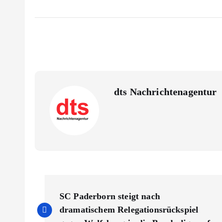
dts Nachrichtenagentur
B
SC Paderborn steigt nach
e
dramatischem Relegationsrückspiel