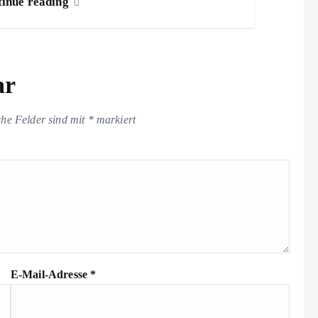
inue reading
ar
che Felder sind mit
*
markiert
E-Mail-Adresse
*