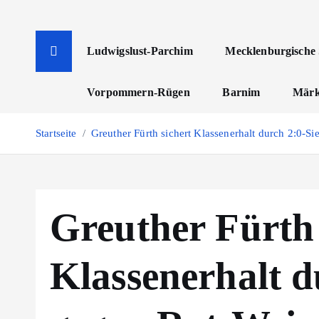
Z
u
m
Ludwigslust-Parchim
Mecklenburgische 
I
n
Vorpommern-Rügen
Barnim
Märk
h
a
Startseite
Greuther Fürth sichert Klassenerhalt durch 2:0-S
l
t
s
p
Greuther Fürth 
r
i
n
Klassenerhalt d
g
e
n