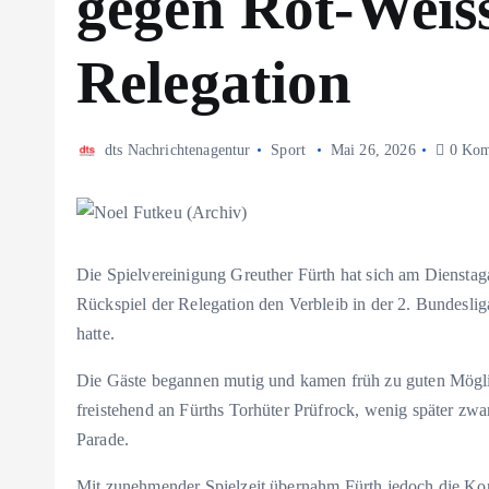
gegen Rot-Weiss
Relegation
dts Nachrichtenagentur
Sport
Mai 26, 2026
0 Kom
Die Spielvereinigung Greuther Fürth hat sich am Diensta
Rückspiel der Relegation den Verbleib in der 2. Bundesli
hatte.
Die Gäste begannen mutig und kamen früh zu guten Mögli
freistehend an Fürths Torhüter Prüfrock, wenig später z
Parade.
Mit zunehmender Spielzeit übernahm Fürth jedoch die Kont