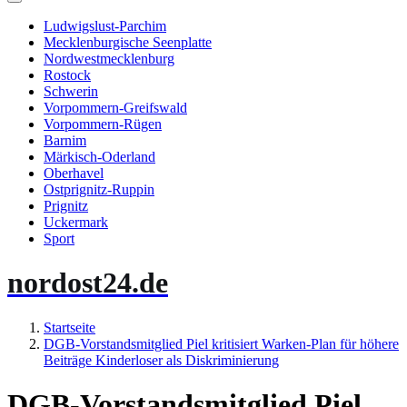
Ludwigslust-Parchim
Mecklenburgische Seenplatte
Nordwestmecklenburg
Rostock
Schwerin
Vorpommern-Greifswald
Vorpommern-Rügen
Barnim
Märkisch-Oderland
Oberhavel
Ostprignitz-Ruppin
Prignitz
Uckermark
Sport
nordost24.de
Startseite
DGB-Vorstandsmitglied Piel kritisiert Warken-Plan für höhere
Beiträge Kinderloser als Diskriminierung
DGB-Vorstandsmitglied Piel