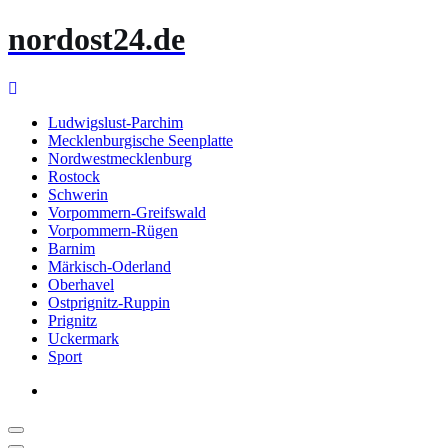
Zum
nordost24.de
Inhalt
springen
Ludwigslust-Parchim
Mecklenburgische Seenplatte
Nordwestmecklenburg
Rostock
Schwerin
Vorpommern-Greifswald
Vorpommern-Rügen
Barnim
Märkisch-Oderland
Oberhavel
Ostprignitz-Ruppin
Prignitz
Uckermark
Sport