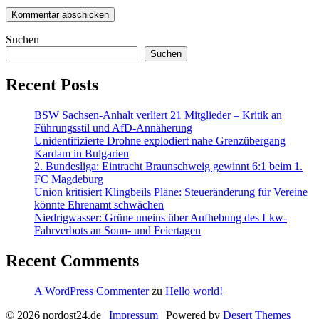
Suchen
Suchen
Recent Posts
BSW Sachsen-Anhalt verliert 21 Mitglieder – Kritik an
Führungsstil und AfD-Annäherung
Unidentifizierte Drohne explodiert nahe Grenzübergang
Kardam in Bulgarien
2. Bundesliga: Eintracht Braunschweig gewinnt 6:1 beim 1.
FC Magdeburg
Union kritisiert Klingbeils Pläne: Steueränderung für Vereine
könnte Ehrenamt schwächen
Niedrigwasser: Grüne uneins über Aufhebung des Lkw-
Fahrverbots an Sonn- und Feiertagen
Recent Comments
A WordPress Commenter
zu
Hello world!
© 2026 nordost24.de |
Impressum
| Powered by
Desert Themes