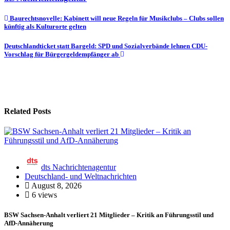
Beitragsnavigation
Baurechtsnovelle: Kabinett will neue Regeln für Musikclubs – Clubs sollen
künftig als Kulturorte gelten
Deutschlandticket statt Bargeld: SPD und Sozialverbände lehnen CDU-
Vorschlag für Bürgergeldempfänger ab
Related Posts
dts Nachrichtenagentur
Deutschland- und Weltnachrichten
August 8, 2026
6 views
BSW Sachsen-Anhalt verliert 21 Mitglieder – Kritik an Führungsstil und
AfD-Annäherung