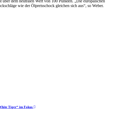
cht über dem neutralen Wert von 100 Punkten. „Die europäischen
ckschläge wie der Ölpreisschock gleichen sich aus“, so Weber.
„White Tiger“ im Fokus