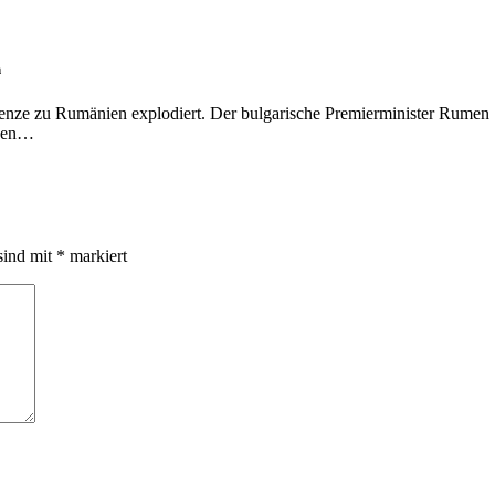
n
Grenze zu Rumänien explodiert. Der bulgarische Premierminister Rumen
 den…
sind mit
*
markiert