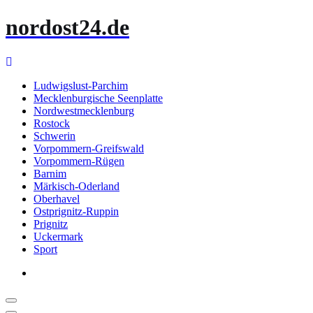
Zum
nordost24.de
Inhalt
springen
Ludwigslust-Parchim
Mecklenburgische Seenplatte
Nordwestmecklenburg
Rostock
Schwerin
Vorpommern-Greifswald
Vorpommern-Rügen
Barnim
Märkisch-Oderland
Oberhavel
Ostprignitz-Ruppin
Prignitz
Uckermark
Sport