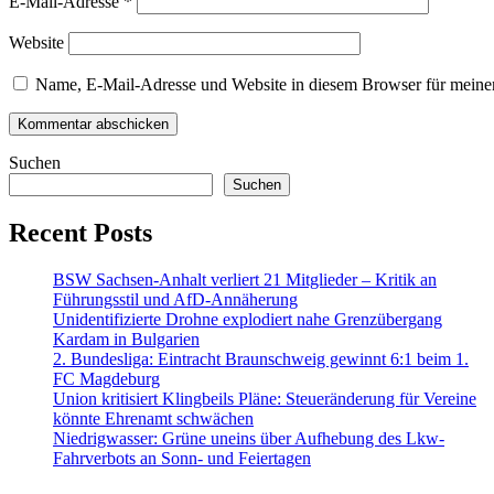
E-Mail-Adresse
*
Website
Name, E-Mail-Adresse und Website in diesem Browser für meine
Suchen
Suchen
Recent Posts
BSW Sachsen-Anhalt verliert 21 Mitglieder – Kritik an
Führungsstil und AfD-Annäherung
Unidentifizierte Drohne explodiert nahe Grenzübergang
Kardam in Bulgarien
2. Bundesliga: Eintracht Braunschweig gewinnt 6:1 beim 1.
FC Magdeburg
Union kritisiert Klingbeils Pläne: Steueränderung für Vereine
könnte Ehrenamt schwächen
Niedrigwasser: Grüne uneins über Aufhebung des Lkw-
Fahrverbots an Sonn- und Feiertagen