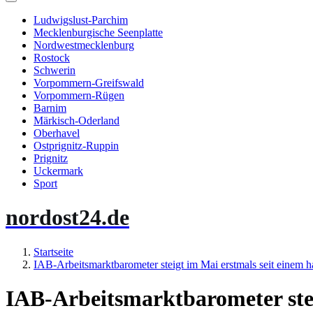
Ludwigslust-Parchim
Mecklenburgische Seenplatte
Nordwestmecklenburg
Rostock
Schwerin
Vorpommern-Greifswald
Vorpommern-Rügen
Barnim
Märkisch-Oderland
Oberhavel
Ostprignitz-Ruppin
Prignitz
Uckermark
Sport
nordost24.de
Startseite
IAB-Arbeitsmarktbarometer steigt im Mai erstmals seit einem ha
IAB-Arbeitsmarktbarometer stei