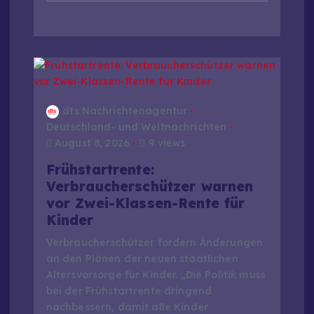
dts Nachrichtenagentur
Deutschland- und Weltnachrichten
August 8, 2026
9 views
Frühstartrente:
Verbraucherschützer warnen
vor Zwei-Klassen-Rente für
Kinder
Verbraucherschützer fordern Änderungen
an den Plänen der neuen staatlichen
Altersvorsorge für Kinder. „Die Politik muss
bei der Frühstartrente dringend
nachbessern, damit alle Kinder