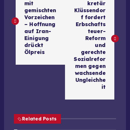
mit
kretär
i
gemischten
Klüssendor
Vorzeichen
f fordert
t
– Hoffnung
Erbschafts
auf Iran-
teuer-
r
Einigung
Reform
drückt
und
a
Ölpreis
gerechte
Sozialrefor
g
men gegen
wachsende
s
Ungleichhe
it
n
a
Related Posts
v