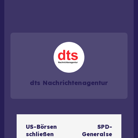
dts Nachrichtenagentur
B
US-Börsen
SPD-
e
schließen
Generalse