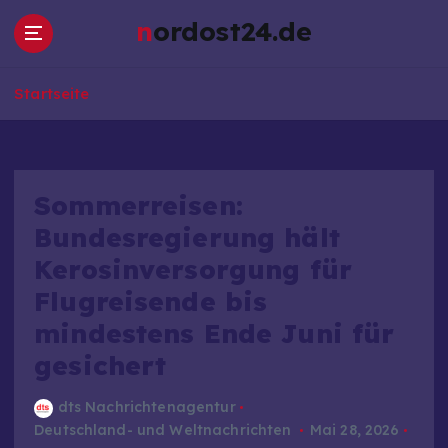
Z
nordost24.de
u
m
I
Startseite
n
h
a
l
t
Sommerreisen:
s
Bundesregierung hält
p
Kerosinversorgung für
r
i
Flugreisende bis
n
mindestens Ende Juni für
g
e
gesichert
n
dts Nachrichtenagentur
Deutschland- und Weltnachrichten
Mai 28, 2026