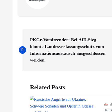
B
PKGr-Vorsitzender: Bei AfD-Sieg
e
könnte Landesverfassungsschutz vom
Informationsaustausch ausgeschlossen
i
werden
t
Related Posts
r
a
d
Deuts