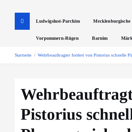
Z
u
m
Ludwigslust-Parchim
Mecklenburgische 
I
n
Vorpommern-Rügen
Barnim
Märk
h
a
Startseite
Wehrbeauftragter fordert von Pistorius schnelle 
l
t
s
p
Wehrbeauftragt
r
i
n
Pistorius schnel
g
e
n