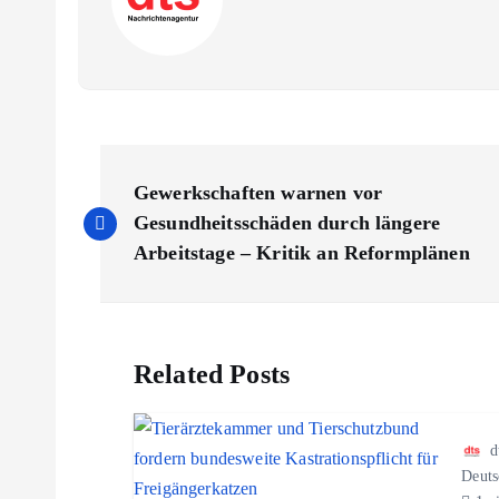
B
Gewerkschaften warnen vor
e
Gesundheitsschäden durch längere
Arbeitstage – Kritik an Reformplänen
i
t
Related Posts
r
d
a
Deuts