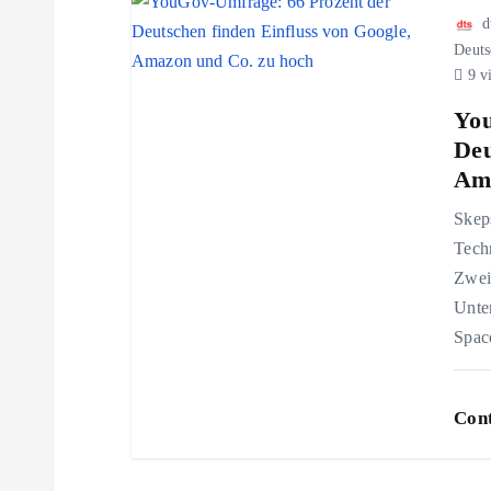
d
t
Deuts
9 v
i
You
Deu
o
Ama
n
Skep
Techn
Zwei 
Unte
Spac
Cont