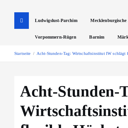
Z
u
m
Ludwigslust-Parchim
Mecklenburgische 
I
n
Vorpommern-Rügen
Barnim
Märk
h
a
Startseite
Acht-Stunden-Tag: Wirtschaftsinstitut IW schlägt 
l
t
s
p
Acht-Stunden-T
r
i
n
Wirtschaftsinst
g
e
n