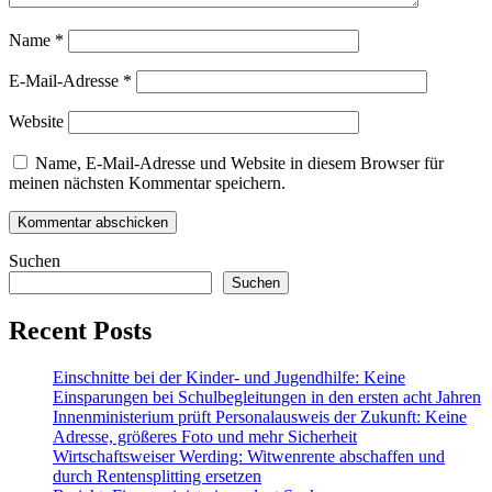
Name
*
E-Mail-Adresse
*
Website
Name, E-Mail-Adresse und Website in diesem Browser für
meinen nächsten Kommentar speichern.
Suchen
Suchen
Recent Posts
Einschnitte bei der Kinder- und Jugendhilfe: Keine
Einsparungen bei Schulbegleitungen in den ersten acht Jahren
Innenministerium prüft Personalausweis der Zukunft: Keine
Adresse, größeres Foto und mehr Sicherheit
Wirtschaftsweiser Werding: Witwenrente abschaffen und
durch Rentensplitting ersetzen