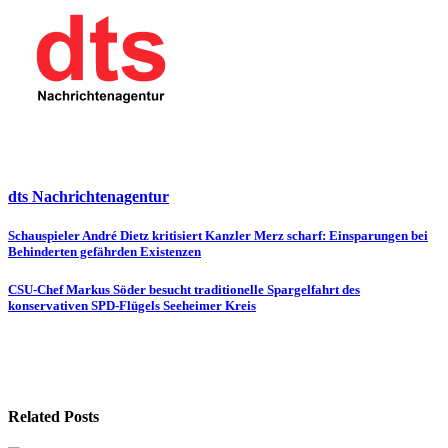
dts Nachrichtenagentur
Beitragsnavigation
Schauspieler André Dietz kritisiert Kanzler Merz scharf: Einsparungen bei
Behinderten gefährden Existenzen
CSU-Chef Markus Söder besucht traditionelle Spargelfahrt des
konservativen SPD-Flügels Seeheimer Kreis
Related Posts