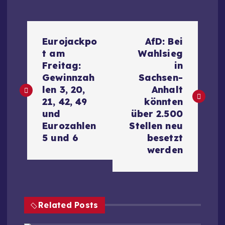
B
Eurojackpo
AfD: Bei
e
t am
Wahlsieg
Freitag:
in
i
Gewinnzah
Sachsen-
len 3, 20,
Anhalt
t
21, 42, 49
könnten
und
über 2.500
r
Eurozahlen
Stellen neu
5 und 6
besetzt
a
werden
g
s
Related Posts