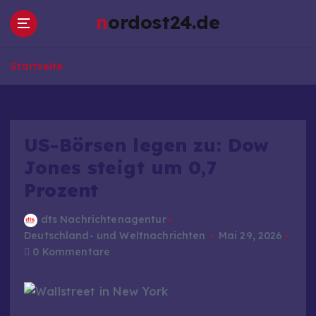
Z
nordost24.de
u
m
I
Startseite
n
h
a
l
t
US-Börsen legen zu: Dow
s
Jones steigt um 0,7
p
Prozent
r
i
n
dts Nachrichtenagentur
g
Deutschland- und Weltnachrichten
Mai 29, 2026
e
0 Kommentare
n