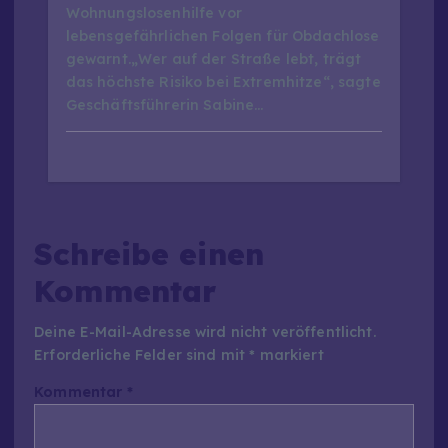
Wohnungslosenhilfe vor
lebensgefährlichen Folgen für Obdachlose
gewarnt.„Wer auf der Straße lebt, trägt
das höchste Risiko bei Extremhitze“, sagte
Geschäftsführerin Sabine…
Schreibe einen
Kommentar
Deine E-Mail-Adresse wird nicht veröffentlicht.
Erforderliche Felder sind mit
*
markiert
Kommentar
*