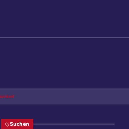
stock
Schwerin
Oberhavel
Ostprignitz-Ruppin
samkeit
Suchen