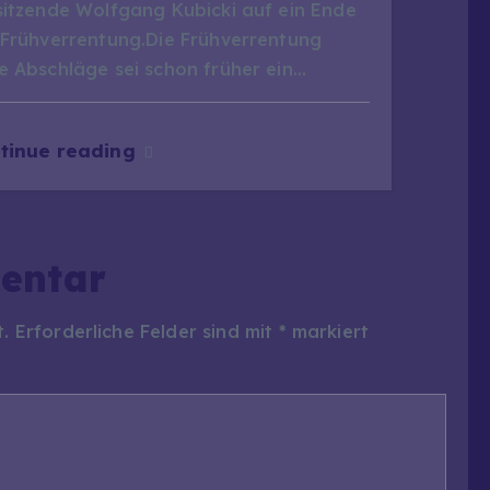
sitzende Wolfgang Kubicki auf ein Ende
 Frühverrentung.Die Frühverrentung
e Abschläge sei schon früher ein…
tinue reading
entar
t.
Erforderliche Felder sind mit
*
markiert