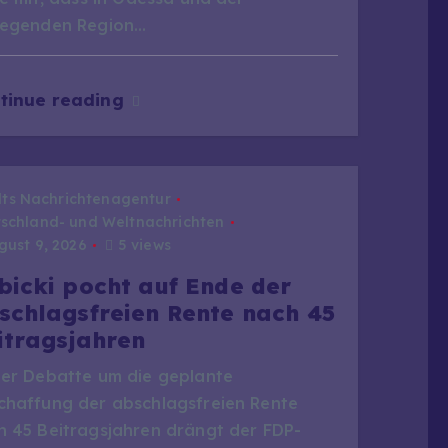
iegenden Region…
tinue reading
dts Nachrichtenagentur
schland- und Weltnachrichten
ust 9, 2026
5 views
bicki pocht auf Ende der
schlagsfreien Rente nach 45
itragsjahren
der Debatte um die geplante
chaffung der abschlagsfreien Rente
h 45 Beitragsjahren drängt der FDP-