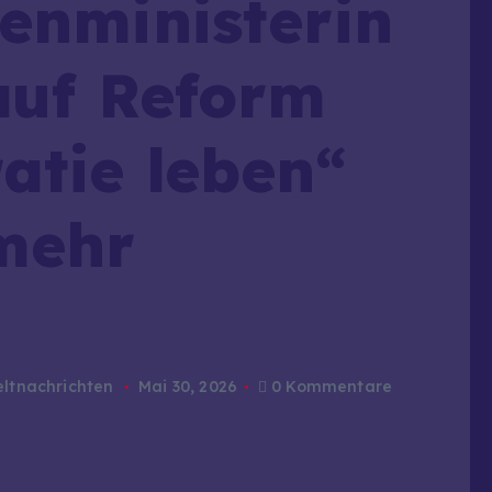
enministerin
auf Reform
atie leben“
mehr
ltnachrichten
Mai 30, 2026
0 Kommentare