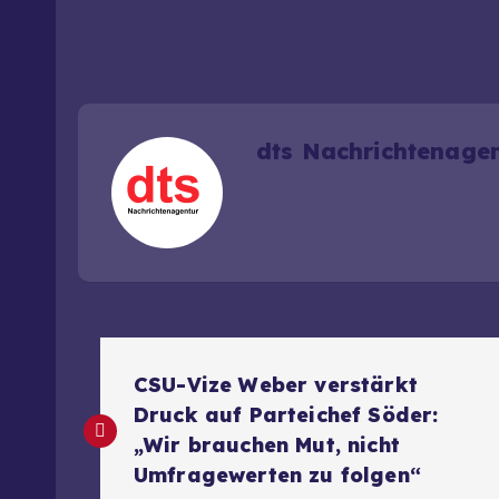
dts Nachrichtenage
B
CSU-Vize Weber verstärkt
e
Druck auf Parteichef Söder:
„Wir brauchen Mut, nicht
i
Umfragewerten zu folgen“