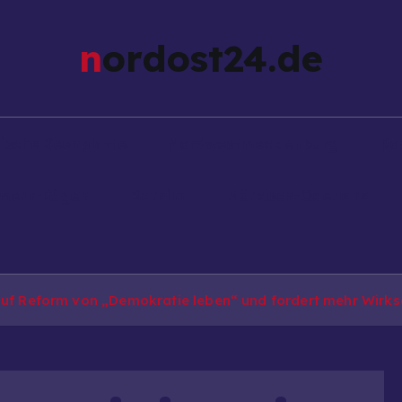
nordost24.de
ische Seenplatte
Nordwestmecklenburg
Ro
mern-Rügen
Barnim
Märkisch-Oderland
 auf Reform von „Demokratie leben“ und fordert mehr Wirk