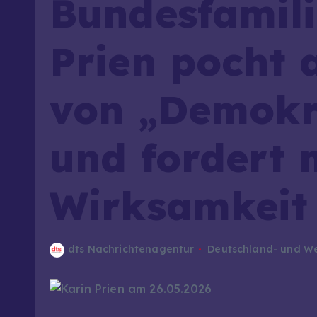
Bundesfamili
Prien pocht 
von „Demokr
und fordert 
Wirksamkeit
dts Nachrichtenagentur
Deutschland- und We