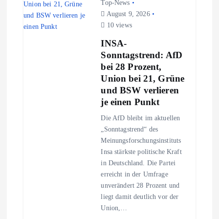
a
Top-News
August 9, 2026
10 views
v
INSA-
i
Sonntagstrend: AfD
bei 28 Prozent,
g
Union bei 21, Grüne
und BSW verlieren
a
je einen Punkt
Die AfD bleibt im aktuellen
t
„Sonntagstrend“ des
Meinungsforschungsinstituts
i
Insa stärkste politische Kraft
in Deutschland. Die Partei
o
erreicht in der Umfrage
unverändert 28 Prozent und
n
liegt damit deutlich vor der
Union,…