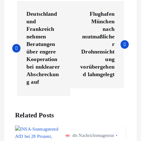
B
Deutschland
Flughafen
e
und
München
Frankreich
nach
i
nehmen
mutmaßliche
Beratungen
r
t
über engere
Drohnensicht
Kooperation
ung
r
bei nuklearer
vorübergehen
Abschreckun
d lahmgelegt
a
g auf
g
s
Related Posts
n
dts Nachrichtenagentur