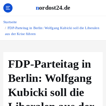
Z
nordost24.de
u
m
I
Startseite
n
FDP-Parteitag in Berlin: Wolfgang Kubicki soll die Liberalen
h
aus der Krise führen
a
l
t
s
p
FDP-Parteitag in
r
i
n
Berlin: Wolfgang
g
e
Kubicki soll die
n