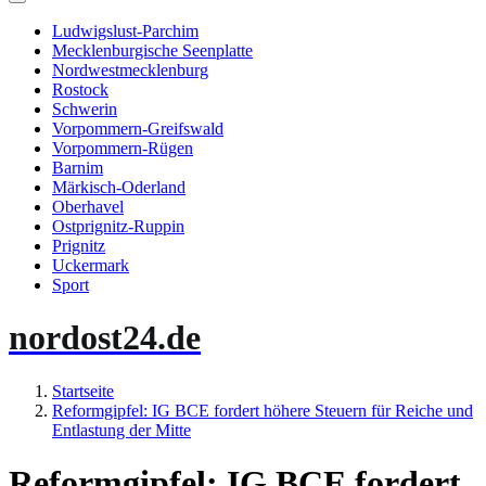
Ludwigslust-Parchim
Mecklenburgische Seenplatte
Nordwestmecklenburg
Rostock
Schwerin
Vorpommern-Greifswald
Vorpommern-Rügen
Barnim
Märkisch-Oderland
Oberhavel
Ostprignitz-Ruppin
Prignitz
Uckermark
Sport
nordost24.de
Startseite
Reformgipfel: IG BCE fordert höhere Steuern für Reiche und
Entlastung der Mitte
Reformgipfel: IG BCE fordert