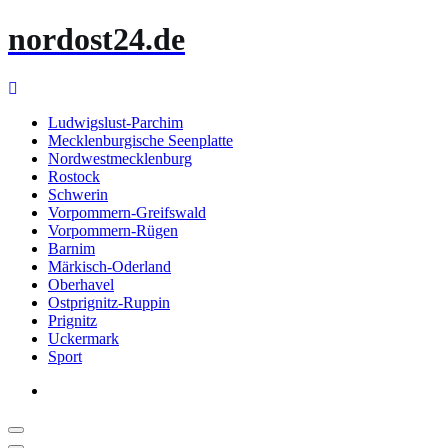
Zum
nordost24.de
Inhalt
springen
Ludwigslust-Parchim
Mecklenburgische Seenplatte
Nordwestmecklenburg
Rostock
Schwerin
Vorpommern-Greifswald
Vorpommern-Rügen
Barnim
Märkisch-Oderland
Oberhavel
Ostprignitz-Ruppin
Prignitz
Uckermark
Sport