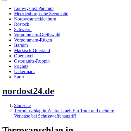
Ludwigslust-Parchim
Mecklenburgische Seenplatte
Nordwestmecklenburg
Rostock
Schwerin
Vorpommern-Greifswald
Vorpommern-Rügen
Barnim
Märkisch-Oderland
Oberhavel
Ostprignitz-Ruppin
Prignitz
Uckermark
Sport
nordost24.de
Startseite
Terroranschlag in Zentralisrael: Ein Toter und mehrere
Verletzte bei Schusswaffenangriff
Terroranschlag in