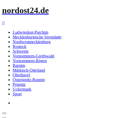
Zum
nordost24.de
Inhalt
springen
Ludwigslust-Parchim
Mecklenburgische Seenplatte
Nordwestmecklenburg
Rostock
Schwerin
Vorpommern-Greifswald
Vorpommern-Rügen
Barnim
Märkisch-Oderland
Oberhavel
Ostprignitz-Ruppin
Prignitz
Uckermark
Sport