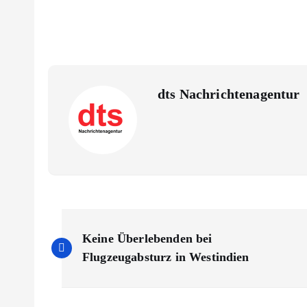
dts Nachrichtenagentur
B
Keine Überlebenden bei
e
Flugzeugabsturz in Westindien
i