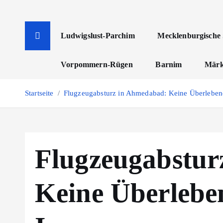
Z
u
m
Ludwigslust-Parchim
Mecklenburgische 
I
n
Vorpommern-Rügen
Barnim
Märk
h
a
Startseite
Flugzeugabsturz in Ahmedabad: Keine Überleben
l
t
s
p
Flugzeugabstur
r
i
n
Keine Überlebe
g
e
n