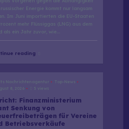
opas Vorgehen gegen die Abhängigkeit
 russischer Energie kommt nur langsam
an. Im Juni importierten die EU-Staaten
Prozent mehr Flüssiggas (LNG) aus dem
 als ein Jahr zuvor, wie…
tinue reading
dts Nachrichtenagentur
Top-News
ust 8, 2026
5 views
richt: Finanzministerium
ant Senkung von
euerfreibeträgen für Vereine
d Betriebsverkäufe