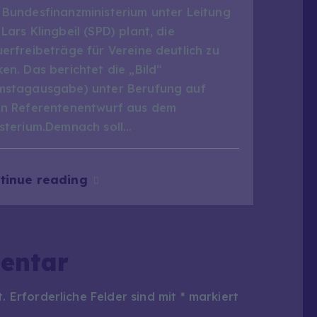
 Bundesfinanzministerium unter Leitung
Lars Klingbeil (SPD) plant, die
erfreibeträge für Vereine deutlich zu
en. Das berichtet die „Bild“
mstagausgabe) unter Berufung auf
en Referentenentwurf aus dem
isterium.Demnach soll…
tinue reading
entar
t.
Erforderliche Felder sind mit
*
markiert