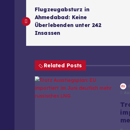
B
Flugzeugabsturz in
e
Ahmedabad: Keine
Überlebenden unter 242
i
Insassen
t
r
Related Posts
a
Aug
g
Tr
im
s
me