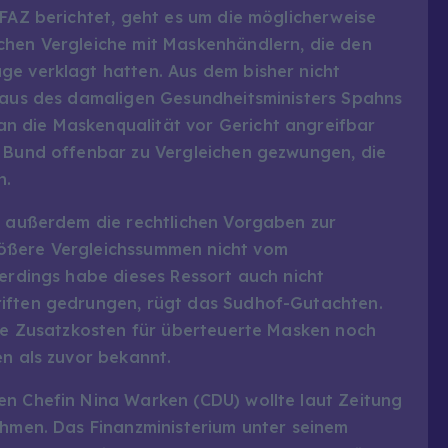
 FAZ berichtet, geht es um die möglicherweise
chen Vergleiche mit Maskenhändlern, die den
ge verklagt hatten. Aus dem bisher nicht
 Haus des damaligen Gesundheitsministers Spahns
n die Maskenqualität vor Gericht angreifbar
r Bund offenbar zu Vergleichen gezwungen, die
n.
en außerdem die rechtlichen Vorgaben zur
ößere Vergleichssummen nicht vom
lerdings habe dieses Ressort auch nicht
riften gedrungen, rügt das Sudhof-Gutachten.
die Zusatzkosten für überteuerte Masken noch
en als zuvor bekannt.
en Chefin Nina Warken (CDU) wollte laut Zeitung
ehmen. Das Finanzministerium unter seinem