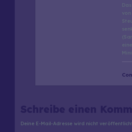
o
Das
von 
n
Steu
senk
(Sa
ein
Min
Con
Schreibe einen Komm
Deine E-Mail-Adresse wird nicht veröffentlich