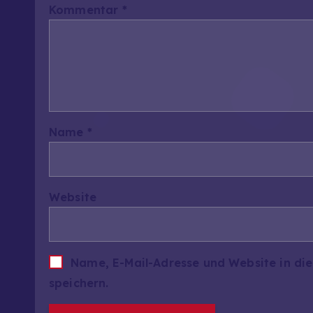
Kommentar
*
Name
*
Website
Name, E-Mail-Adresse und Website in d
speichern.