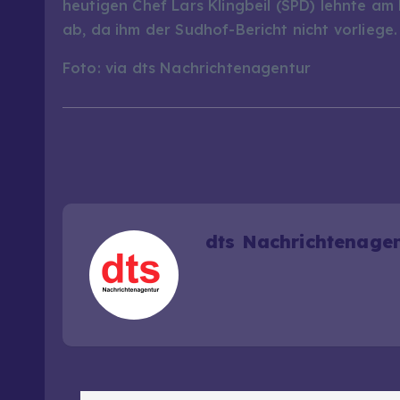
heutigen Chef Lars Klingbeil (SPD) lehnte 
ab, da ihm der Sudhof-Bericht nicht vorliege.
Foto: via dts Nachrichtenagentur
dts Nachrichtenage