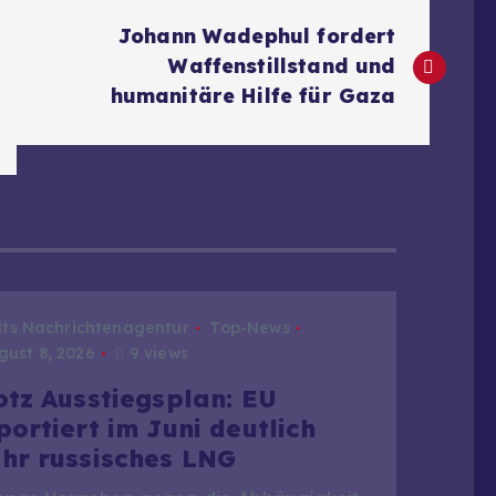
Johann Wadephul fordert
Waffenstillstand und
humanitäre Hilfe für Gaza
dts Nachrichtenagentur
Top-News
ust 8, 2026
9 views
otz Ausstiegsplan: EU
portiert im Juni deutlich
hr russisches LNG