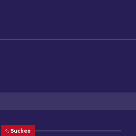
stock
Schwerin
Oberhavel
Ostprignitz-Ruppin
Suchen