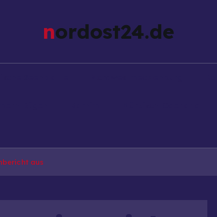
nordost24.de
ische Seenplatte
Nordwestmecklenburg
Ro
mern-Rügen
Barnim
Märkisch-Oderland
mbericht aus