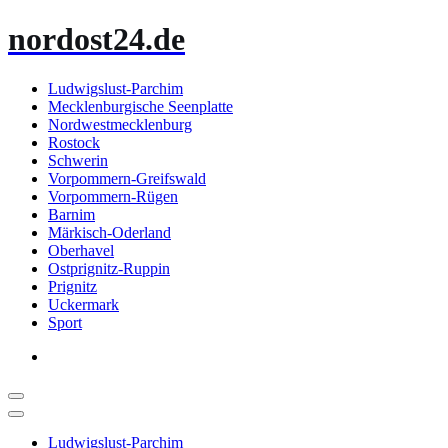
Zum
nordost24.de
Inhalt
springen
Ludwigslust-Parchim
Mecklenburgische Seenplatte
Nordwestmecklenburg
Rostock
Schwerin
Vorpommern-Greifswald
Vorpommern-Rügen
Barnim
Märkisch-Oderland
Oberhavel
Ostprignitz-Ruppin
Prignitz
Uckermark
Sport
Ludwigslust-Parchim