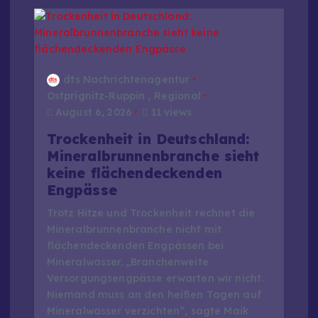
dts Nachrichtenagentur
Ostprignitz-Ruppin
,
Regional
August 6, 2026
11 views
Trockenheit in Deutschland:
Mineralbrunnenbranche sieht
keine flächendeckenden
Engpässe
Trotz Hitze und Trockenheit rechnet die
Mineralbrunnenbranche nicht mit
flächendeckenden Engpässen bei
Mineralwasser. „Branchenweite
Versorgungsengpässe erwarten wir nicht.
Niemand muss an den heißen Tagen auf
Mineralwasser verzichten“, sagte Maik