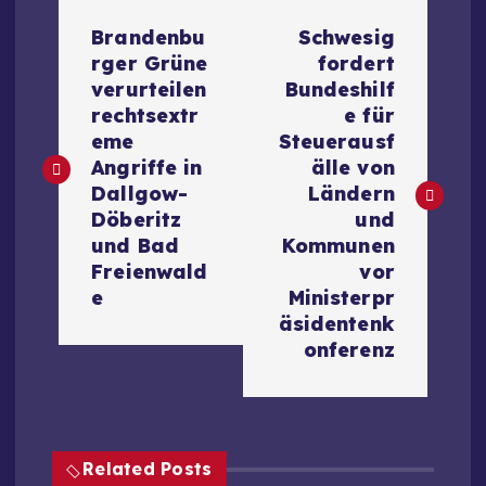
B
Brandenbu
Schwesig
e
rger Grüne
fordert
verurteilen
Bundeshilf
i
rechtsextr
e für
eme
Steuerausf
t
Angriffe in
älle von
Dallgow-
Ländern
r
Döberitz
und
und Bad
Kommunen
a
Freienwald
vor
e
Ministerpr
g
äsidentenk
onferenz
s
n
Related Posts