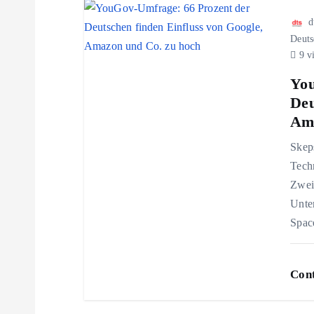
r
d
Deuts
a
9 v
You
g
Deu
Ama
s
Skep
Techn
n
Zwei 
Unte
a
Spac
v
Cont
i