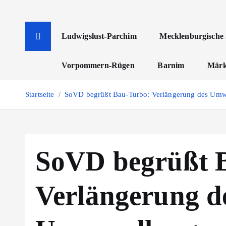
Z
u
m
Ludwigslust-Parchim
Mecklenburgische 
I
n
Vorpommern-Rügen
Barnim
Märk
h
a
Startseite
SoVD begrüßt Bau-Turbo: Verlängerung des Umwa
l
t
s
p
SoVD begrüßt 
r
i
n
Verlängerung d
g
e
n