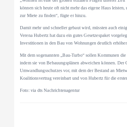
„Wohnen ist eine der großen sozialen Fragen unserer Zei
können sich heute oft nicht mehr das eigene Haus leisten
zur Miete zu finden“, fügte er hinzu.
Damit mehr und schneller gebaut wird, müssten auch einig
Verena Hubertz hat dazu ein gutes Gesetzespaket vorgelegt
Investitionen in den Bau von Wohnungen deutlich erhöhen.
Mit dem sogenannten „Bau-Turbo“ sollen Kommunen die Mö
indem sie von Bebauungsplänen abweichen können. Der Ge
Umwandlungsschutzes vor, mit dem der Bestand an Mietwo
Koalitionsvertrag vereinbart und von Hubertz für die ers
Foto: via dts Nachrichtenagentur