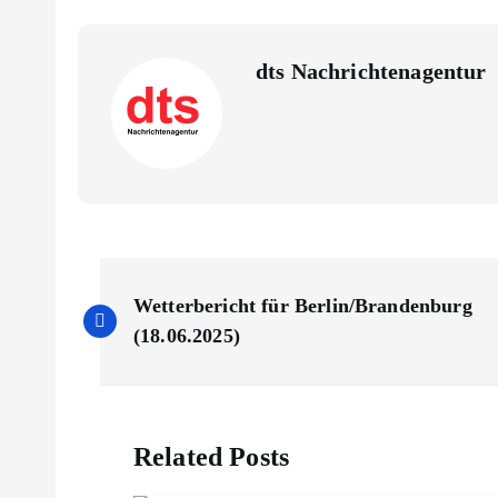
dts Nachrichtenagentur
B
Wetterbericht für Berlin/Brandenburg
e
(18.06.2025)
i
Related Posts
t