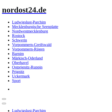
Zum
nordost24.de
Inhalt
springen
Ludwigslust-Parchim
Mecklenburgische Seenplatte
Nordwestmecklenburg
Rostock
Schwerin
Vorpommern-Greifswald
Vorpommern-Rügen
Barnim
Märkisch-Oderland
Oberhavel
Ostprignitz-Ruppin
Prignitz
Uckermark
Sport
Ludwigslust-Parchim