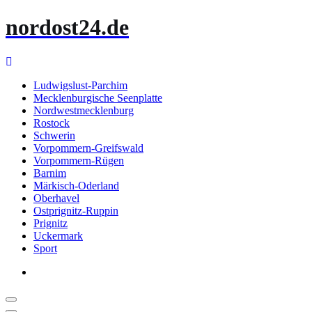
Zum
nordost24.de
Inhalt
springen
Ludwigslust-Parchim
Mecklenburgische Seenplatte
Nordwestmecklenburg
Rostock
Schwerin
Vorpommern-Greifswald
Vorpommern-Rügen
Barnim
Märkisch-Oderland
Oberhavel
Ostprignitz-Ruppin
Prignitz
Uckermark
Sport