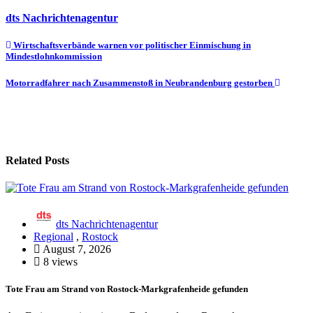
dts Nachrichtenagentur
Beitragsnavigation
Wirtschaftsverbände warnen vor politischer Einmischung in
Mindestlohnkommission
Motorradfahrer nach Zusammenstoß in Neubrandenburg gestorben
Related Posts
dts Nachrichtenagentur
Regional
,
Rostock
August 7, 2026
8 views
Tote Frau am Strand von Rostock-Markgrafenheide gefunden