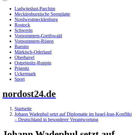
Ludwigslust-Parchim
Mecklenburgische Seenplatte
Nordwestmecklenburg
Rostock
Schwerin
Vorpommern-Greifswald
Vorpommern-Rügen
Barnim
Märkisch-Oderland
Oberhavel
Ostprignitz-Ruppin
Prignitz
Uckermark
Sport
nordost24.de
Startseite
Johann Wadephul setzt auf Diplomatie im Israel-Iran-Konflikt
– Deutschland in besonderer Verantwortung
Johann Wadephul setzt auf