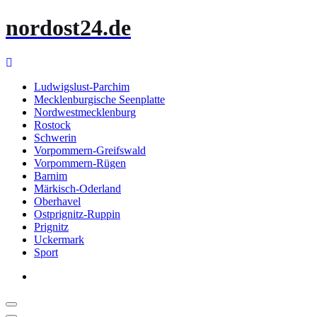
Zum
nordost24.de
Inhalt
springen
Ludwigslust-Parchim
Mecklenburgische Seenplatte
Nordwestmecklenburg
Rostock
Schwerin
Vorpommern-Greifswald
Vorpommern-Rügen
Barnim
Märkisch-Oderland
Oberhavel
Ostprignitz-Ruppin
Prignitz
Uckermark
Sport