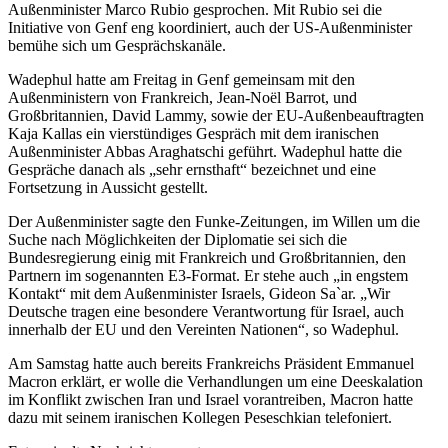
Außenminister Marco Rubio gesprochen. Mit Rubio sei die
Initiative von Genf eng koordiniert, auch der US-Außenminister
bemühe sich um Gesprächskanäle.
Wadephul hatte am Freitag in Genf gemeinsam mit den
Außenministern von Frankreich, Jean-Noël Barrot, und
Großbritannien, David Lammy, sowie der EU-Außenbeauftragten
Kaja Kallas ein vierstündiges Gespräch mit dem iranischen
Außenminister Abbas Araghatschi geführt. Wadephul hatte die
Gespräche danach als „sehr ernsthaft“ bezeichnet und eine
Fortsetzung in Aussicht gestellt.
Der Außenminister sagte den Funke-Zeitungen, im Willen um die
Suche nach Möglichkeiten der Diplomatie sei sich die
Bundesregierung einig mit Frankreich und Großbritannien, den
Partnern im sogenannten E3-Format. Er stehe auch „in engstem
Kontakt“ mit dem Außenminister Israels, Gideon Sa`ar. „Wir
Deutsche tragen eine besondere Verantwortung für Israel, auch
innerhalb der EU und den Vereinten Nationen“, so Wadephul.
Am Samstag hatte auch bereits Frankreichs Präsident Emmanuel
Macron erklärt, er wolle die Verhandlungen um eine Deeskalation
im Konflikt zwischen Iran und Israel vorantreiben, Macron hatte
dazu mit seinem iranischen Kollegen Peseschkian telefoniert.