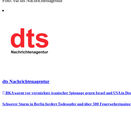
Foto: via dts Nachrichtenagentur
dts Nachrichtenagentur
Beitragsnavigation
BKA warnt vor verstärkter iranischer Spionage gegen Israel und USA in De
Schwerer Sturm in Berlin fordert Todesopfer und über 500 Feuerwehreinsätz