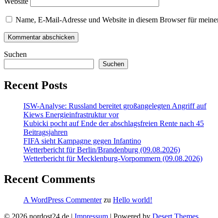
Website
Name, E-Mail-Adresse und Website in diesem Browser für meine
Suchen
Suchen
Recent Posts
ISW-Analyse: Russland bereitet großangelegten Angriff auf
Kiews Energieinfrastruktur vor
Kubicki pocht auf Ende der abschlagsfreien Rente nach 45
Beitragsjahren
FIFA sieht Kampagne gegen Infantino
Wetterbericht für Berlin/Brandenburg (09.08.2026)
Wetterbericht für Mecklenburg-Vorpommern (09.08.2026)
Recent Comments
A WordPress Commenter
zu
Hello world!
© 2026 nordost24.de |
Impressum
| Powered by
Desert Themes