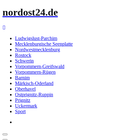
Zum
nordost24.de
Inhalt
springen
Ludwigslust-Parchim
Mecklenburgische Seenplatte
Nordwestmecklenburg
Rostock
Schwerin
Vorpommern-Greifswald
Vorpommern-Rügen
Barnim
Märkisch-Oderland
Oberhavel
Ostprignitz-Ruppin
Prignitz
Uckermark
Sport