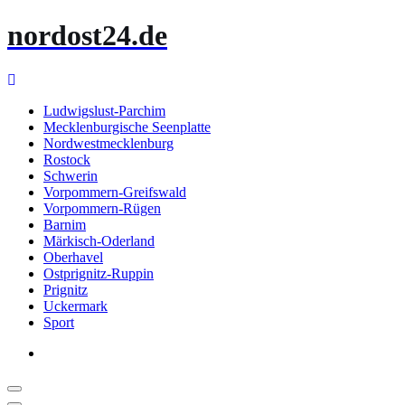
Zum
nordost24.de
Inhalt
springen
Ludwigslust-Parchim
Mecklenburgische Seenplatte
Nordwestmecklenburg
Rostock
Schwerin
Vorpommern-Greifswald
Vorpommern-Rügen
Barnim
Märkisch-Oderland
Oberhavel
Ostprignitz-Ruppin
Prignitz
Uckermark
Sport