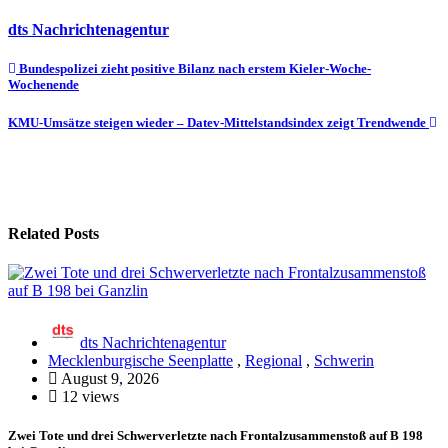
dts Nachrichtenagentur
Beitragsnavigation
Bundespolizei zieht positive Bilanz nach erstem Kieler-Woche-
Wochenende
KMU-Umsätze steigen wieder – Datev-Mittelstandsindex zeigt Trendwende
Related Posts
dts Nachrichtenagentur
Mecklenburgische Seenplatte
,
Regional
,
Schwerin
August 9, 2026
12 views
Zwei Tote und drei Schwerverletzte nach Frontalzusammenstoß auf B 198