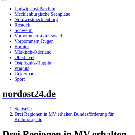
Ludwigslust-Parchim
Mecklenburgische Seenplatte
Nordwestmecklenburg
Rostock
Schwerin
Vorpommern-Greifswald
Vorpommern-Rügen
Barnim
Märkisch-Oderland
Oberhavel
Ostprignitz-Ruppin
Prignitz
Uckermark
Sport
nordost24.de
Startseite
Drei Regionen in MV erhalten Bundesförderung für
Kulturprojekte
Drei Regionen in MV erhalten