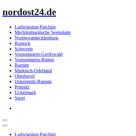
Zum
nordost24.de
Inhalt
springen
Ludwigslust-Parchim
Mecklenburgische Seenplatte
Nordwestmecklenburg
Rostock
Schwerin
Vorpommern-Greifswald
Vorpommern-Rügen
Barnim
Märkisch-Oderland
Oberhavel
Ostprignitz-Ruppin
Prignitz
Uckermark
Sport
Ludwigslust-Parchim