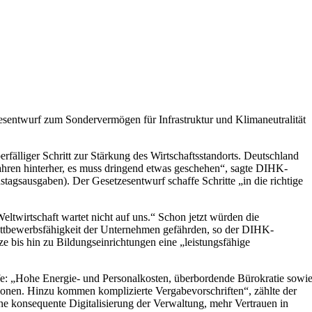
entwurf zum Sondervermögen für Infrastruktur und Klimaneutralität
fälliger Schritt zur Stärkung des Wirtschaftsstandorts. Deutschland
t Jahren hinterher, es muss dringend etwas geschehen“, sagte DIHK-
agsausgaben). Der Gesetzesentwurf schaffe Schritte „in die richtige
eltwirtschaft wartet nicht auf uns.“ Schon jetzt würden die
tbewerbsfähigkeit der Unternehmen gefährden, so der DIHK-
e bis hin zu Bildungseinrichtungen eine „leistungsfähige
dürfe: „Hohe Energie- und Personalkosten, überbordende Bürokratie sowi
onen. Hinzu kommen komplizierte Vergabevorschriften“, zählte der
ne konsequente Digitalisierung der Verwaltung, mehr Vertrauen in