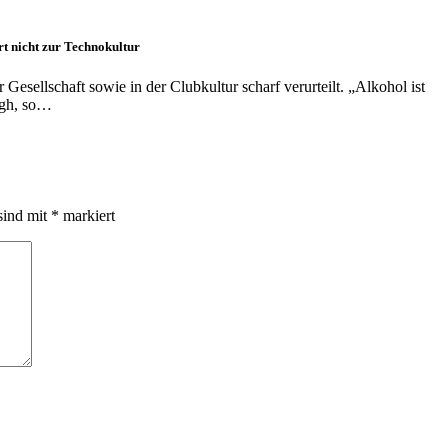
rt nicht zur Technokultur
esellschaft sowie in der Clubkultur scharf verurteilt. „Alkohol ist
ngh, so…
sind mit
*
markiert