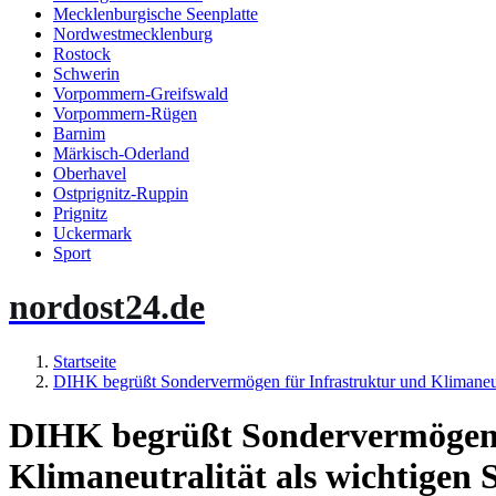
Mecklenburgische Seenplatte
Nordwestmecklenburg
Rostock
Schwerin
Vorpommern-Greifswald
Vorpommern-Rügen
Barnim
Märkisch-Oderland
Oberhavel
Ostprignitz-Ruppin
Prignitz
Uckermark
Sport
nordost24.de
Startseite
DIHK begrüßt Sondervermögen für Infrastruktur und Klimaneutra
DIHK begrüßt Sondervermögen 
Klimaneutralität als wichtigen S