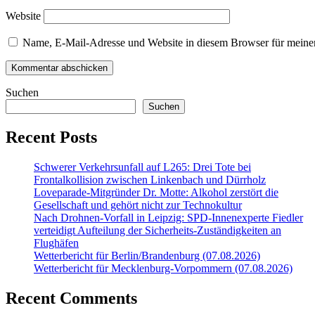
Website
Name, E-Mail-Adresse und Website in diesem Browser für meine
Suchen
Suchen
Recent Posts
Schwerer Verkehrsunfall auf L265: Drei Tote bei
Frontalkollision zwischen Linkenbach und Dürrholz
Loveparade-Mitgründer Dr. Motte: Alkohol zerstört die
Gesellschaft und gehört nicht zur Technokultur
Nach Drohnen-Vorfall in Leipzig: SPD-Innenexperte Fiedler
verteidigt Aufteilung der Sicherheits-Zuständigkeiten an
Flughäfen
Wetterbericht für Berlin/Brandenburg (07.08.2026)
Wetterbericht für Mecklenburg-Vorpommern (07.08.2026)
Recent Comments