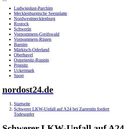
Ludwigslust-Parchim
Mecklenburgische Seenplatte
Nordwestmecklenburg
Rostock
Schwerin
Vorpommern-Greifswald
Vorpommern-Rügen
Barnim
Märkisch-Oderland
Oberhavel
Ostprignitz-Ruppin
Prignitz
Uckermark
Sport
nordost24.de
Startseite
Schwerer LKW-Unfall auf A24 bei Zarrentin fordert
Todesopfer
Schwerer LKW-Unfall auf A24