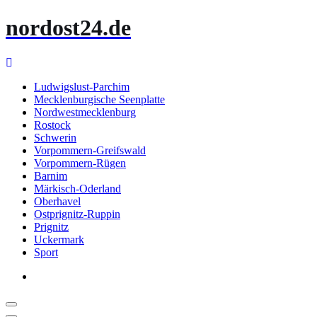
Zum
nordost24.de
Inhalt
springen
Ludwigslust-Parchim
Mecklenburgische Seenplatte
Nordwestmecklenburg
Rostock
Schwerin
Vorpommern-Greifswald
Vorpommern-Rügen
Barnim
Märkisch-Oderland
Oberhavel
Ostprignitz-Ruppin
Prignitz
Uckermark
Sport