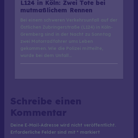
L124 in Köln: Zwei Tote bei
mutmaßlichem Rennen
Bei einem schweren Verkehrsunfall auf der
Östlichen Zubringerstraße (L124) in Köln-
Gremberg sind in der Nacht zu Sonntag
zwei Motorradfahrer ums Leben
gekommen. Wie die Polizei mitteilte,
wurde bei dem Unfall…
Schreibe einen
Kommentar
Deine E-Mail-Adresse wird nicht veröffentlicht.
Erforderliche Felder sind mit
*
markiert