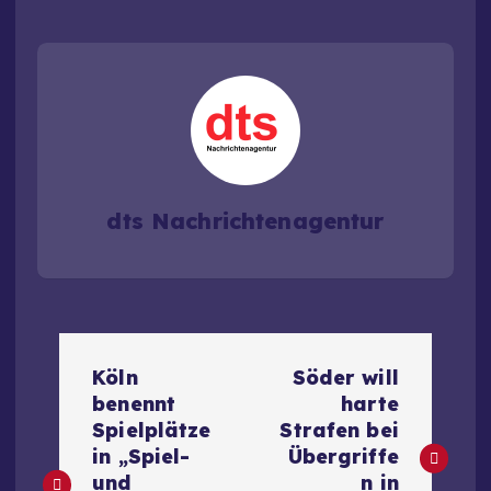
dts Nachrichtenagentur
B
Köln
Söder will
e
benennt
harte
Spielplätze
Strafen bei
i
in „Spiel-
Übergriffe
und
n in