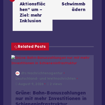
t
Aktionsfläc
Schwimmb
hen“ um –
ädern
r
Ziel: mehr
Inklusion
a
g
Related Posts
s
n
a
dts Nachrichtenagentur
Deutschland- und Weltnachrichten
v
August 9, 2026
2 views
Grüne: Bahn-Bonuszahlungen
i
nur mit mehr Investitionen in
Schieneninfrastruktur