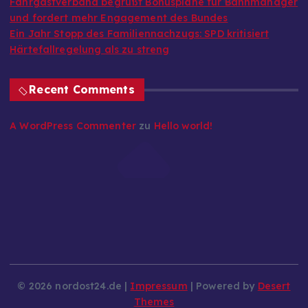
Fahrgastverband begrüßt Bonuspläne für Bahnmanager
und fordert mehr Engagement des Bundes
Ein Jahr Stopp des Familiennachzugs: SPD kritisiert
Härtefallregelung als zu streng
Recent Comments
A WordPress Commenter
zu
Hello world!
© 2026 nordost24.de |
Impressum
| Powered by
Desert
Themes