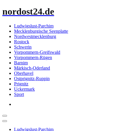
Zum
nordost24.de
Inhalt
springen
Ludwigslust-Parchim
Mecklenburgische Seenplatte
Nordwestmecklenburg
Rostock
Schwerin
Vorpommern-Greifswald
Vorpommern-Rügen
Barnim
Märkisch-Oderland
Oberhavel
Ostprignitz-Ruppin
Prignitz
Uckermark
Sport
Ludwigslust-Parchim