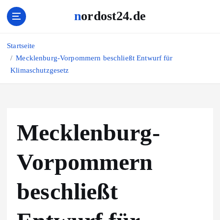
Z
nordost24.de
u
m
I
Startseite
n
Mecklenburg-Vorpommern beschließt Entwurf für
h
Klimaschutzgesetz
a
l
t
s
p
Mecklenburg-
r
i
n
Vorpommern
g
e
beschließt
n