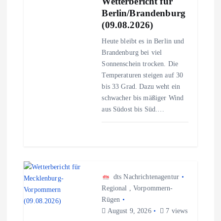
Wetterbericht für
v
Berlin/Brandenburg
(09.08.2026)
i
Heute bleibt es in Berlin und
Brandenburg bei viel
g
Sonnenschein trocken. Die
Temperaturen steigen auf 30
a
bis 33 Grad. Dazu weht ein
schwacher bis mäßiger Wind
t
aus Südost bis Süd.…
i
o
n
dts Nachrichtenagentur
Regional
,
Vorpommern-
Rügen
August 9, 2026
7 views