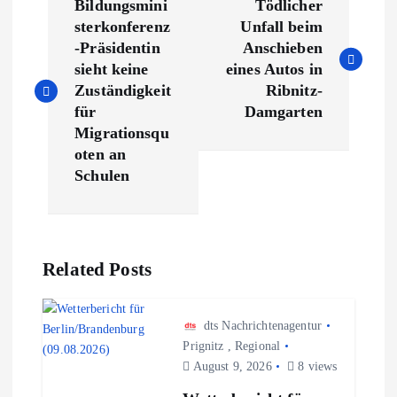
Bildungsmini
Tödlicher
e
sterkonferenz
Unfall beim
-Präsidentin
Anschieben
i
sieht keine
eines Autos in
Zuständigkeit
Ribnitz-
t
für
Damgarten
Migrationsqu
r
oten an
Schulen
a
g
Related Posts
s
n
dts Nachrichtenagentur
Prignitz
,
Regional
August 9, 2026
8 views
a