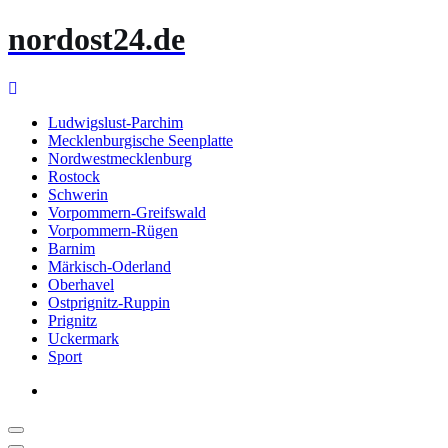
Zum
nordost24.de
Inhalt
springen
Ludwigslust-Parchim
Mecklenburgische Seenplatte
Nordwestmecklenburg
Rostock
Schwerin
Vorpommern-Greifswald
Vorpommern-Rügen
Barnim
Märkisch-Oderland
Oberhavel
Ostprignitz-Ruppin
Prignitz
Uckermark
Sport