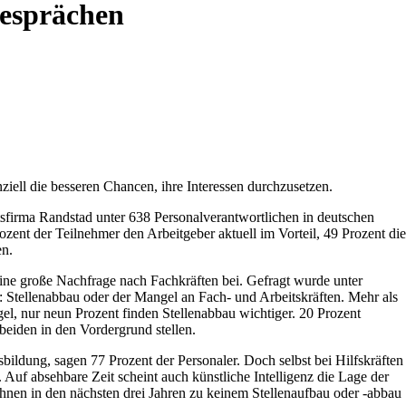
esprächen
iell die besseren Chancen, ihre Interessen durchzusetzen.
tsfirma Randstad unter 638 Personalverantwortlichen in deutschen
zent der Teilnehmer den Arbeitgeber aktuell im Vorteil, 49 Prozent die
en.
eine große Nachfrage nach Fachkräften bei. Gefragt wurde unter
t: Stellenabbau oder der Mangel an Fach- und Arbeitskräften. Mehr als
gel, nur neun Prozent finden Stellenabbau wichtiger. 20 Prozent
eiden in den Vordergrund stellen.
ildung, sagen 77 Prozent der Personaler. Doch selbst bei Hilfskräften
 Auf absehbare Zeit scheint auch künstliche Intelligenz die Lage der
ihnen in den nächsten drei Jahren zu keinem Stellenaufbau oder -abbau