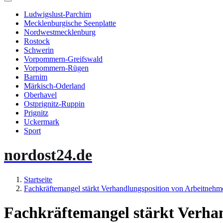
Ludwigslust-Parchim
Mecklenburgische Seenplatte
Nordwestmecklenburg
Rostock
Schwerin
Vorpommern-Greifswald
Vorpommern-Rügen
Barnim
Märkisch-Oderland
Oberhavel
Ostprignitz-Ruppin
Prignitz
Uckermark
Sport
nordost24.de
Startseite
Fachkräftemangel stärkt Verhandlungsposition von Arbeitneh
Fachkräftemangel stärkt Verha