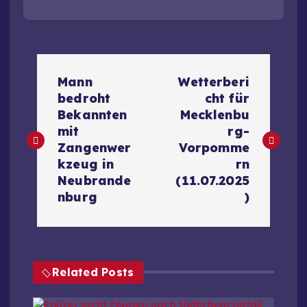
B
Mann
Wetterberi
e
bedroht
cht für
Bekannten
Mecklenbu
i
mit
rg-
Zangenwer
Vorpomme
t
kzeug in
rn
Neubrande
(11.07.2025
r
nburg
)
a
g
Related Posts
s