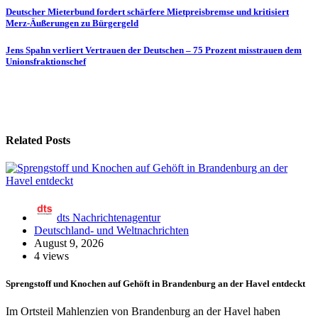
Beitragsnavigation
Deutscher Mieterbund fordert schärfere Mietpreisbremse und kritisiert
Merz-Äußerungen zu Bürgergeld
Jens Spahn verliert Vertrauen der Deutschen – 75 Prozent misstrauen dem
Unionsfraktionschef
Related Posts
dts Nachrichtenagentur
Deutschland- und Weltnachrichten
August 9, 2026
4 views
Sprengstoff und Knochen auf Gehöft in Brandenburg an der Havel entdeckt
Im Ortsteil Mahlenzien von Brandenburg an der Havel haben