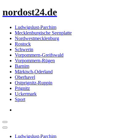
Zum
nordost24.de
Inhalt
springen
Ludwigslust-Parchim
Mecklenburgische Seenplatte
Nordwestmecklenburg
Rostock
Schwerin
Vorpommern-Greifswald
Vorpommern-Rügen
Barnim
Märkisch-Oderland
Oberhavel
Ostprignitz-Ruppin
Prignitz
Uckermark
Sport
Ludwigslust-Parchim