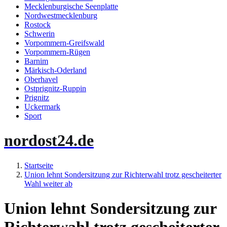
Mecklenburgische Seenplatte
Nordwestmecklenburg
Rostock
Schwerin
Vorpommern-Greifswald
Vorpommern-Rügen
Barnim
Märkisch-Oderland
Oberhavel
Ostprignitz-Ruppin
Prignitz
Uckermark
Sport
nordost24.de
Startseite
Union lehnt Sondersitzung zur Richterwahl trotz gescheiterter
Wahl weiter ab
Union lehnt Sondersitzung zur